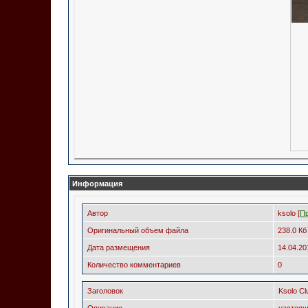
Информация
Автор
ksolo [
П
Оригинальный объем файла
238.0 Кб
Дата размещения
14.04.2
Количество комментариев
0
Заголовок
Ksolo Cl