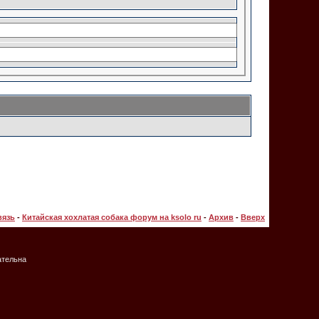
вязь
-
Китайская хохлатая собака форум на ksolo ru
-
Архив
-
Вверх
ательна