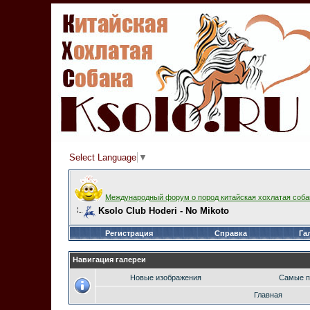
Select Language
▼
Международный форум о пород китайская хохлатая соба
Ksolo Club Hoderi - No Mikoto
Регистрация
Справка
Га
Навигация галереи
Новые изображения
Самые п
Главная