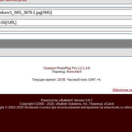
ая Лапочка дочка
Галерея PhotoPlog Pro v.2.1.4.8
Перевод:
Romchik®
Текущее время:
15:05
. Часовой пояс GMT +4.
Обратная с
Powered by vBulletin® Version 3.8.7
Copyright ©2000 - 2026, vBulletin Solutions, Inc. Перевод:
zCarot
ight © 2003-2020 Активная ссылка при использовании материалов на www.ksolo.ru обяз