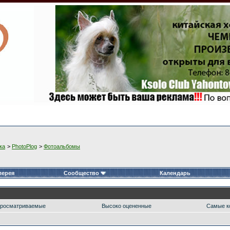
ка
>
PhotoPlog
>
Фотоальбомы
лерея
Сообщество
Календарь
росматриваемые
Высоко оцененные
Самые к