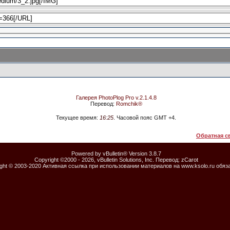
Галерея PhotoPlog Pro v.2.1.4.8
Перевод:
Romchik®
Текущее время:
16:25
. Часовой пояс GMT +4.
Обратная с
Powered by vBulletin® Version 3.8.7
Copyright ©2000 - 2026, vBulletin Solutions, Inc. Перевод:
zCarot
ight © 2003-2020 Активная ссылка при использовании материалов на www.ksolo.ru обяз