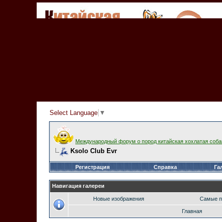
Select Language
▼
Международный форум о пород китайская хохлатая соба
Ksolo Club Evr
Регистрация
Справка
Га
Навигация галереи
Новые изображения
Самые п
Главная