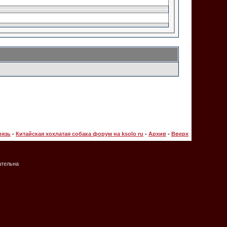
вязь
-
Китайская хохлатая собака форум на ksolo ru
-
Архив
-
Вверх
ательна