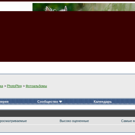
ка
>
PhotoPlog
>
Фотоальбомы
лерея
Сообщество
Календарь
росматриваемые
Высоко оцененные
Самые к