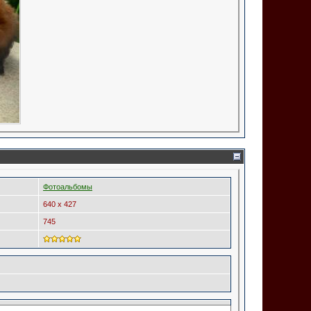
Фотоальбомы
640 x 427
745