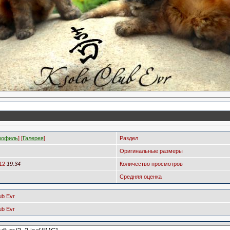
рофиль
] [
Галерея
]
Раздел
Оригинальные размеры
012
19:34
Количество просмотров
Средняя оценка
ub Evr
ub Evr