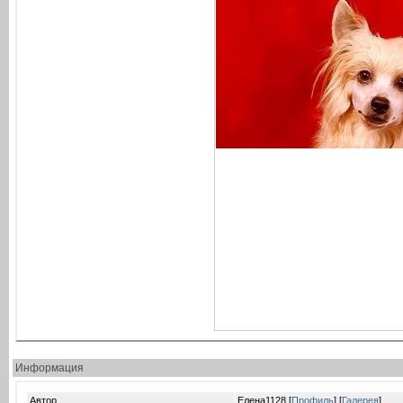
Информация
Автор
Елена1128 [
Профиль
] [
Галерея
]