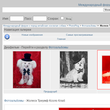
Международный форум 
Имя:
Пасс:
Сохран:
Международный форум о пород китайская хохлатая собака
>
PhotoPlog
>
Фотоальбомы
>>
Жолеск 
Навигация галереи
Новые изображения
Самые просматриваемые
Главная
Диафильм - Перейти к разделу
Фотоальбомы
Предыдущий
Фотоальбомы
- Жолеск Триумф Ксоло Клаб