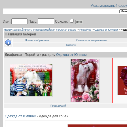
Международный форум 
Имя:
Пасс:
Сохран:
Международный форум о пород китайская хохлатая собака
>
PhotoPlog
>
Одежда от Юляшки
>>
оде
Навигация галереи
Новые изображения
Самые просматриваемые
Главная
Диафильм - Перейти к разделу
Одежда от Юляшки
Предыдущий
Одежда от Юляшки
- одежда для собак