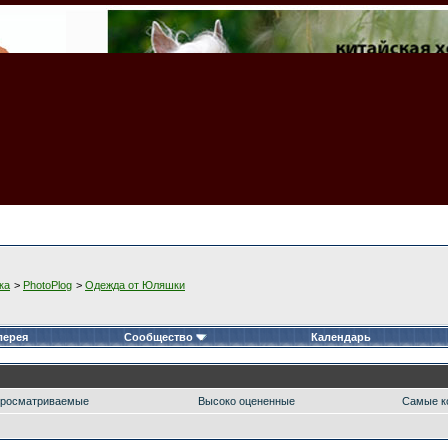
ка
>
PhotoPlog
>
Одежда от Юляшки
лерея
Сообщество
Календарь
росматриваемые
Высоко оцененные
Самые к