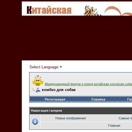
Select Language
▼
Международный форум о пород китайская хохлатая соба
комбез для собак
Регистрация
Справка
Га
Навигация галереи
Новые изображения
Самые п
Главная