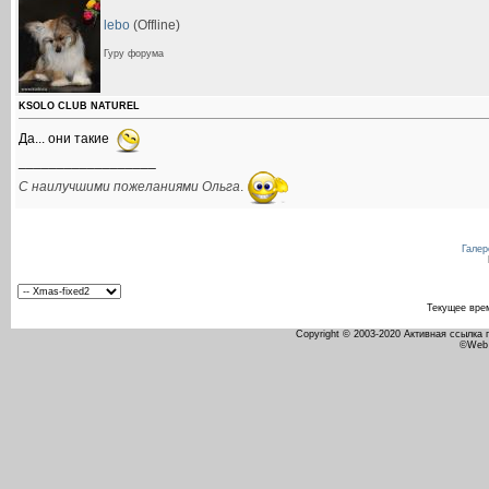
lebo
(Offline)
Гуру форума
KSOLO CLUB NATUREL
Да... они такие
__________________
С наилучшими пожеланиями Ольга
.
Галер
Текущее вре
Copyright © 2003-2020 Активная ссылка
©Web 