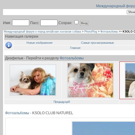
Международный форум 
Имя:
Пасс:
Сохран:
Международный форум о пород китайская хохлатая собака
>
PhotoPlog
>
Фотоальбомы
>>
KSOLO 
Навигация галереи
Новые изображения
Самые просматриваемые
Главная
Диафильм - Перейти к разделу
Фотоальбомы
Предыдущий
Фотоальбомы
- KSOLO CLUB NATUREL