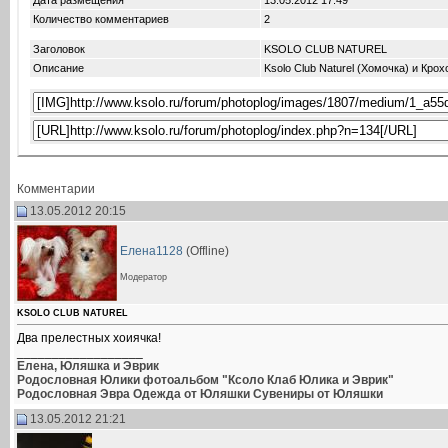
Дата размещения
13.05.2012
17:49
Количество комментариев
2
Заголовок
KSOLO CLUB NATUREL
Описание
Ksolo Club Naturel (Хомочка) и Кро
Комментарии
13.05.2012 20:15
Елена1128
(Offline)
Модератор
KSOLO CLUB NATUREL
Два прелестных хоиячка!
__________________
Елена, Юляшка и Эврик
Родословная Юлики
фотоальбом
"Ксоло Клаб Юлика и Эврик"
Родословная Эвра
Одежда от Юляшки
Сувениры от Юляшки
13.05.2012 21:21