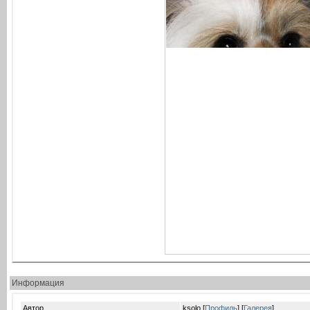
Информация
Автор
ksolo [
Профиль
] [
Галерея
]