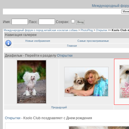
Международный форум 
Имя:
Пасс:
Сохран:
Международный форум о пород китайская хохлатая собака
>
PhotoPlog
>
Открытки
>>
Ksolo Club 
Навигация галереи
Новые изображения
Самые просматриваемые
Главная
Диафильм - Перейти к разделу
Открытки
Предыдущий
Открытки
- Ksolo Club поздравляет с Днем рождения