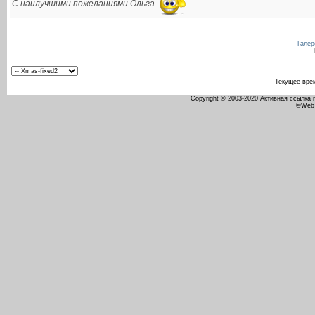
С наилучшими пожеланиями Ольга
.
Галер
Текущее вре
Copyright © 2003-2020 Активная ссылка
©Web 