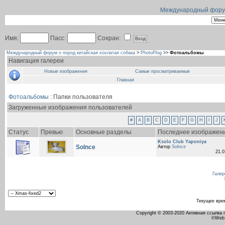
Международный форум 
Имя:
Пасс:
Сохран:
Международный форум о пород китайская хохлатая собака
>
PhotoPlog
>>
Фотоальбомы
Навигация галереи
Новые изображения
Самые просматриваемые
Главная
Фотоальбомы
: Папки пользователя
Загруженные изображения пользователей
#
A
B
C
D
E
F
G
H
I
J
Статус
Превью
Основные разделы
Последнее изображен
Ksolo Club Yaponiya
Solnce
Автор
Solnce
21.
Галер
Текущее вре
Copyright © 2003-2020 Активная ссылка
©Web 