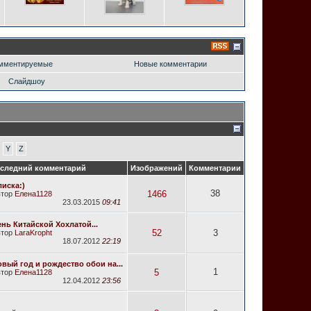
мментируемые
Новые комментарии
Слайдшоу
Y
Z
следний комментарий
Изображений
Комментарии
иска:)
38
1466
втор
Елена1128
23.03.2015
09:41
нь Китайской Хохлатой...
52
3
втор
LaraKropht
18.07.2012
22:19
вый год и рождество обои на...
1
5
втор
Елена1128
12.04.2012
23:56