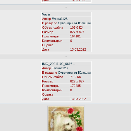
Дата
13.03.2022
Часы
Автор
Елена1128
В разделе
Сувениры от Юляшки
Объем файла
105.0 Кб
Размер
827 x 827
Просмотры
164181
Комментарии
0
Оценка
Дата
13.03.2022
IMG_20211102_0616...
Автор
Елена1128
В разделе
Сувениры от Юляшки
Объем файла
71.2 Кб
Размер
827 x 827
Просмотры
172485
Комментарии
0
Оценка
Дата
13.03.2022