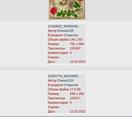
12194602_95483189...
Автор
Елена1128
В разделе
Открытки
Объем файла
140.1 Кб
Размер
791 x 960
Просмотры
191667
Комментарии
0
Оценка
Дата
12.03.2022
10284779_98103956...
Автор
Елена1128
В разделе
Открытки
Объем файла
17.0 Кб
Размер
206 x 285
Просмотры
163917
Комментарии
0
Оценка
Дата
12.03.2022