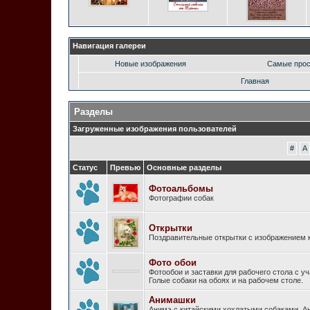
Навигация галереи
Новые изображения
Самые про
Главная
Разделы
Загруженные изображения пользователей
#
A
Статус
Превью
Основные разделы
Фотоальбомы
Фотографии собак
Открытки
Поздравительные открытки с изображением к
Фото обои
Фотообои и заставки для рабочего стола с у
Голые собаки на обоях и на рабочем столе.
Анимашки
Анимэ с китайскими хохлатыми собаками. А