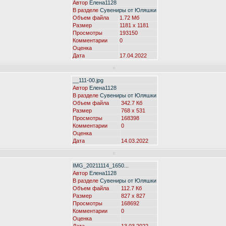
Автор
Елена1128
В разделе
Сувениры от Юляшки
Объем файла
1.72 Мб
Размер
1181 x 1181
Просмотры
193150
Комментарии
0
Оценка
Дата
17.04.2022
__111-00.jpg
Автор
Елена1128
В разделе
Сувениры от Юляшки
Объем файла
342.7 Кб
Размер
768 x 531
Просмотры
168398
Комментарии
0
Оценка
Дата
14.03.2022
IMG_20211114_1650...
Автор
Елена1128
В разделе
Сувениры от Юляшки
Объем файла
112.7 Кб
Размер
827 x 827
Просмотры
168692
Комментарии
0
Оценка