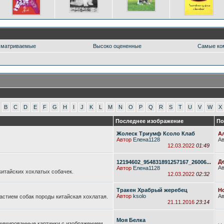
сматриваемые
Высоко оцененные
Самые ко
B
C
D
E
F
G
H
I
J
K
L
M
N
O
P
Q
R
S
T
U
V
W
X
Последнее изображение
По
Жолеск Триумф Ксоло Клаб
Ал
Автор
Елена1128
А
12.03.2022
01:49
Де
12194602_954831891257167_26006...
А
Автор
Елена1128
итайских хохлатых собачек.
12.03.2022
02:32
Тракен Храбрый жеребец
Но
Автор
ksolo
А
частием собак породы китайская хохлатая.
21.11.2016
23:14
Моя Белка
нимированные картинки с изображением