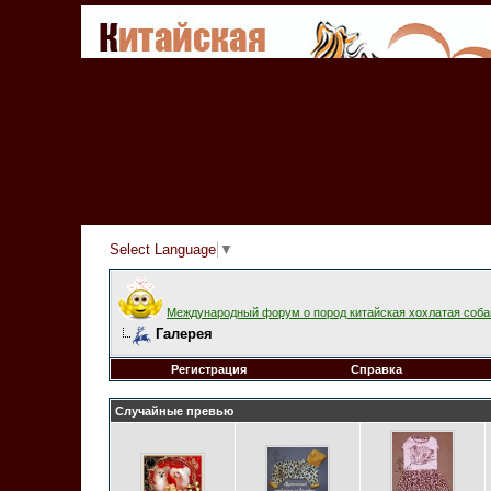
Select Language
▼
Международный форум о пород китайская хохлатая соба
Галерея
Регистрация
Справка
Случайные превью