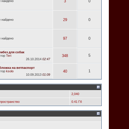
3
0
 найдено
29
0
 найдено
97
0
 найдено
омбез для собак
5
348
втор
Teri
26.10.2014
02:47
бложка на ветпаспорт
1
40
втор
ksolo
10.09.2013
01:09
2,040
пространство
0.41 Гб