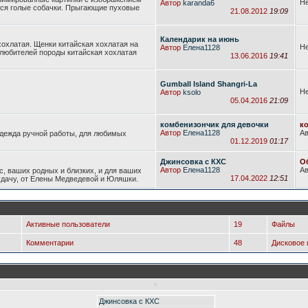
Не
Автор
karanda6
еся голые собачки. Прыгающие пуховые
21.08.2012
19:09
Календарик на июнь
хохлатая. Щенки китайская хохлатая на
Не
Автор
Елена1128
 любителей породы китайская хохлатая
13.06.2016
19:41
Gumball Island Shangri-La
Не
Автор
ksolo
05.04.2016
21:09
комбенизончик для девочки
к
Автор
Елена1128
А
одежда ручной работы, для любимых
01.12.2019
01:17
Джинсовка с КХС
О
Автор
Елена1128
А
с, ваших родных и близких, и для ваших
17.04.2022
12:51
 удачу, от Елены Медведевой и Юляшки.
Активные пользователи
19
Файлы
Комментарии
48
Дисковое 
Джинсовка с КХС