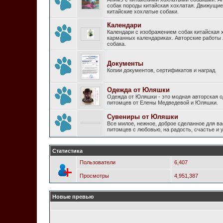
собак породы китайская хохлатая. Движущи
китайские хохлатые собаки.
Календари
Календари с изображением собак китайская 
карманных календариках. Авторские работы
собака.
Документы
Копии документов, сертификатов и наград.
Одежда от Юляшки
Одежда от Юляшки - это модная авторская 
питомцев от Елены Медведевой и Юляшки.
Сувениры от Юляшки
Все милое, нежное, доброе сделанное для ва
питомцев с любовью, на радость, счастье и
Статистика
Пользователи
6,407
Просмотры
4,951,387
Новые превью