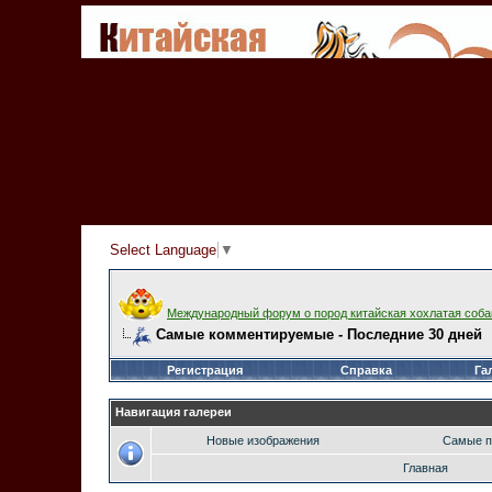
Select Language
▼
Международный форум о пород китайская хохлатая соба
Самые комментируемые - Последние 30 дней
Регистрация
Справка
Га
Навигация галереи
Новые изображения
Самые п
Главная