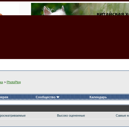
ка
>
PhotoPlog
лерея
Сообщество
Календарь
росматриваемые
Высоко оцененные
Самые к