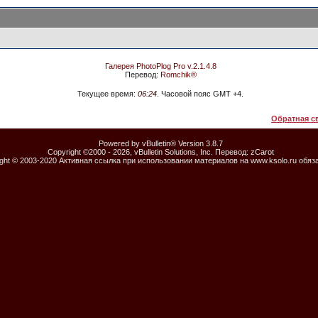
Галерея PhotoPlog Pro v.2.1.4.8
Перевод:
Romchik®
Текущее время:
06:24
. Часовой пояс GMT +4.
Обратная с
Powered by vBulletin® Version 3.8.7
Copyright ©2000 - 2026, vBulletin Solutions, Inc. Перевод:
zCarot
ight © 2003-2020 Активная ссылка при использовании материалов на www.ksolo.ru обяз