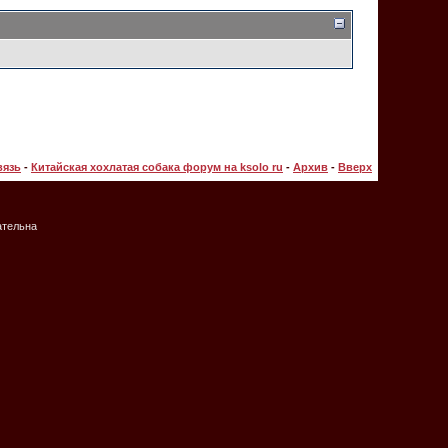
вязь
-
Китайская хохлатая собака форум на ksolo ru
-
Архив
-
Вверх
ательна