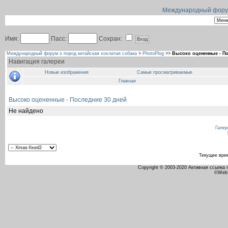
Международный форум 
Имя:
Пасс:
Сохран:
Международный форум о пород китайская хохлатая собака
>
PhotoPlog
>>
Высоко оцененные - По
Навигация галереи
Новые изображения
Самые просматриваемые
Главная
Высоко оцененные - Последние 30 дней
Не найдено
Галер
Текущее вре
Copyright © 2003-2020 Активная ссылка
©Web 