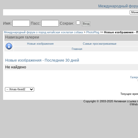
Международный форум 
Имя:
Пасс:
Сохран:
Международный форум о пород китайская хохлатая собака
>
PhotoPlog
>>
Новые изображения - П
Навигация галереи
Новые изображения
Самые просматриваемые
Главная
Новые изображения - Последние 30 дней
Не найдено
Галер
Текущее вре
Copyright © 2003-2020 Активная ссылка
©Web 