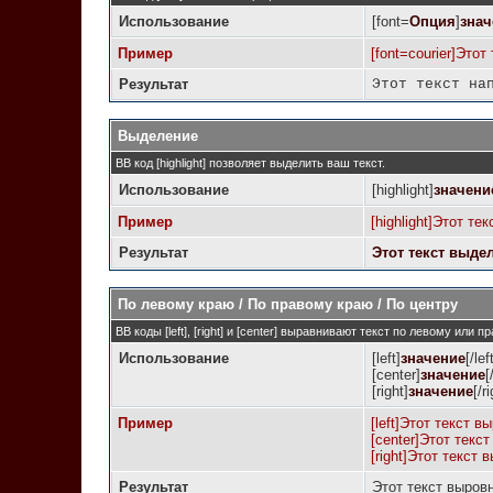
Использование
[font=
Опция
]
знач
Пример
[font=courier]Этот
Результат
Этот текст на
Выделение
BB код [highlight] позволяет выделить ваш текст.
Использование
[highlight]
значени
Пример
[highlight]Этот тек
Результат
Этот текст выде
По левому краю / По правому краю / По центру
BB коды [left], [right] и [center] выравнивают текст по левому или
Использование
[left]
значение
[/lef
[center]
значение
[
[right]
значение
[/r
Пример
[left]Этот текст в
[center]Этот текст
[right]Этот текст 
Результат
Этот текст выров