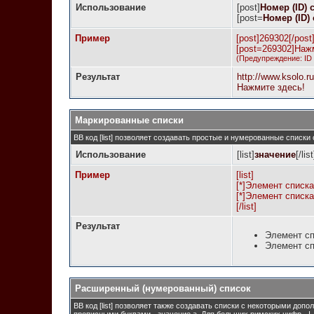
Использование
[post]
Номер (ID)
[post=
Номер (ID)
Пример
[post]269302[/post
[post=269302]Нажм
(Предупреждение: ID
Результат
http://www.ksolo.
Нажмите здесь!
Маркированные списки
BB код [list] позволяет создавать простые и нумерованные списки
Использование
[list]
значение
[/list
Пример
[list]
[*]Элемент списка
[*]Элемент списка
[/list]
Результат
Элемент сп
Элемент сп
Расширенный (нумерованный) список
BB код [list] позволяет также создавать списки с некоторыми до