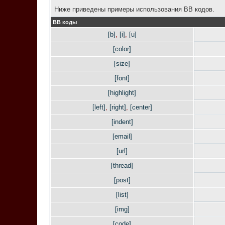
Ниже приведены примеры использования BB кодов.
BB коды
[b]
,
[i]
,
[u]
[color]
[size]
[font]
[highlight]
[left]
,
[right]
,
[center]
[indent]
[email]
[url]
[thread]
[post]
[list]
[img]
[code]