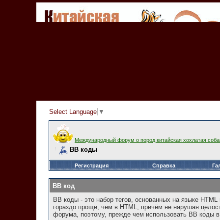
Select Language
▼
Международный форум о пород китайская хохлатая соба
BB коды
Регистрация
Справка
Га
BB код
BB коды - это набор тегов, основанных на языке HTM
гораздо проще, чем в HTML, причём не нарушая целос
форума, поэтому, прежде чем использовать BB коды в