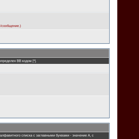
/сообщение.)
пределен BB кодом [*].
 алфавитного списка с заглавными буквами - значение A, с