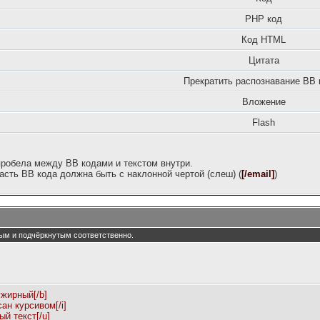
PHP код
Код HTML
Цитата
Прекратить распознавание BB 
Вложение
Flash
пробела между BB кодами и текстом внутри.
сть BB кода должна быть с наклонной чертой (слеш) (
[/email]
)
нным и подчёркнутым соответственно.
ужирный[/b]
сан курсивом[/i]
ый текст[/u]