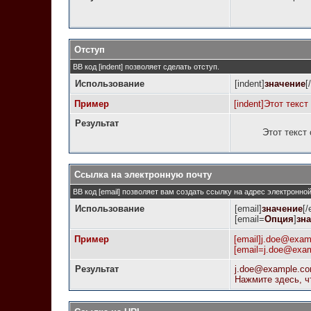
Отступ
BB код [indent] позволяет сделать отступ.
Использование
[indent]
значение
[
Пример
[indent]Этот текст
Результат
Этот текст
Ссылка на электронную почту
BB код [email] позволяет вам создать ссылку на адрес электронн
Использование
[email]
значение
[/
[email=
Опция
]
зн
Пример
[email]j.doe@exam
[email=j.doe@exa
Результат
j.doe@example.c
Нажмите здесь, ч