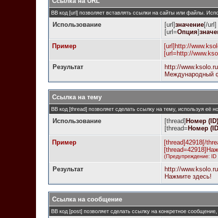
Ссылка на URL
BB код [url] позволяет вставлять ссылки на сайты или файлы. Ис
Использование
[url]
значение
[/url]
[url=
Опция
]
значе
Пример
[url]http://www.ksol
[url=http://www.k
Результат
http://www.ksolo.r
Международный ф
Ссылка на тему
BB код [thread] позволяет сделать ссылку на тему, используя её 
Использование
[thread]
Номер (ID
[thread=
Номер (I
Пример
[thread]42918[/thre
[thread=42918]Наж
(Предупреждение: ID
Результат
http://www.ksolo.
Нажмите здесь!
Ссылка на сообщение
BB код [post] позволяет сделать ссылку на конкретное сообщение