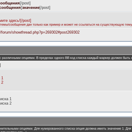
 сообщения
[/post]
 сообщения
]
значение
[/post]
]
ите здесь![/post]
 темы/сообщения дан только как пример и может не ссылаться на существующую тему
ru/forum/showthread.php?p=269302#post269302
 с различными опциями. В пределах одного BB код списка каждый маркер должен быть о
]
 1
 2
иска 1
иска 2
полнительными опциями. Для нумерованного списка опция должна иметь значение 1. Для