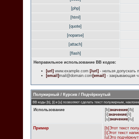
[php]
[html]
[quote]
[noparse]
[attach]
[flash]
Неправильное использование BB кодов:
[url]
www.example.com
[/url]
- нельзя допускать 
[email]
mail@domain.com
[email]
- закрывающая ча
Полужирный / Курсив / Подчёркнутый
BB коды [b], [i] и [u] позволяют сделать текст полужирным, накло
Использование
[b]
значение
[/b]
[i]
значение
[/i]
[u]
значение
[/u]
Пример
[b]Этот текст пол
[i]Этот текст напи
[u]Это подчёркнут