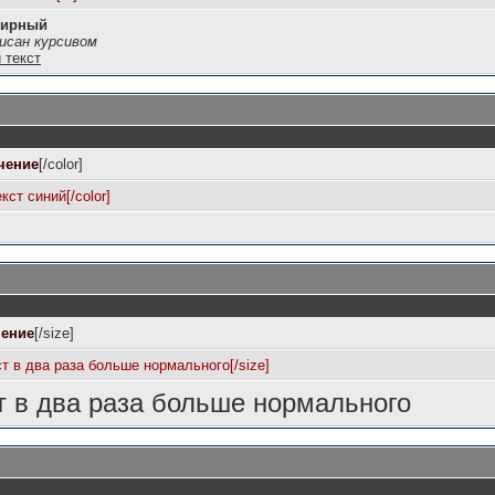
жирный
сан курсивом
 текст
чение
[/color]
екст синий[/color]
чение
[/size]
ст в два раза больше нормального[/size]
т в два раза больше нормального