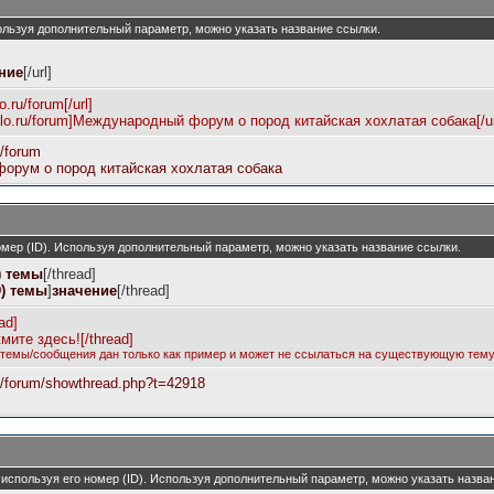
пользуя дополнительный параметр, можно указать название ссылки.
ние
[/url]
o.ru/forum[/url]
solo.ru/forum]Международный форум о пород китайская хохлатая собака[/ur
u/forum
орум о пород китайская хохлатая собака
номер (ID). Используя дополнительный параметр, можно указать название ссылки.
) темы
[/thread]
D) темы
]
значение
[/thread]
ad]
мите здесь![/thread]
 темы/сообщения дан только как пример и может не ссылаться на существующую тему
ru/forum/showthread.php?t=42918
, используя его номер (ID). Используя дополнительный параметр, можно указать назва