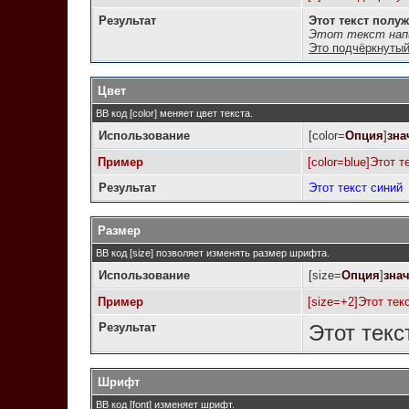
Результат
Этот текст полу
Этот текст напи
Это подчёркнутый
Цвет
BB код [color] меняет цвет текста.
Использование
[color=
Опция
]
зна
Пример
[color=blue]Этот т
Результат
Этот текст синий
Размер
BB код [size] позволяет изменять размер шрифта.
Использование
[size=
Опция
]
зна
Пример
[size=+2]Этот тек
Результат
Этот текс
Шрифт
BB код [font] изменяет шрифт.