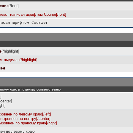
ение
[/font]
 текст написан шрифтом Courier[/font]
писан шрифтом Courier
е
[/highlight]
ст выделен[/highlight]
лен
 правому краю и по центру соответственно.
t]
/center]
ight]
ыровнен по левому краю[/left]
 выровнен по центру[/center]
выровнен по правому краю[/right]
нен по левому краю