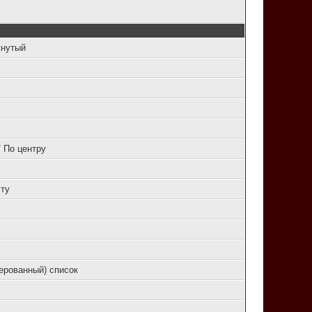
кнутый
 По центру
ту
ерованный) список