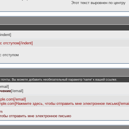
Этот текст выровнен по центру
/indent]
 с отступом[/indent]
 с отступом
ой почты. Вы можете добавить необязательный параметр 'name' к вашей ссылке.
email]
ачение
[/email]
ple.com[/email]
mple.com]Нажмите здесь, чтобы отправить мне электронное письмо[/emai
om
тобы отправить мне электронное письмо