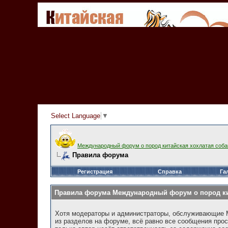
Select Language
▼
Международный форум о пород китайская хохлатая соба
Правила форума
Регистрация
Справка
Га
Правила форума Международный форум о пород ки
Хотя модераторы и администраторы, обслуживающие М
из разделов на форуме, всё равно все сообщения прос