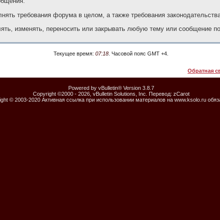
общения.
нять требования форума в целом, а также требования законодательств
ять, изменять, переносить или закрывать любую тему или сообщение п
Текущее время:
07:18
. Часовой пояс GMT +4.
Обратная с
Powered by vBulletin® Version 3.8.7
Copyright ©2000 - 2026, vBulletin Solutions, Inc. Перевод:
zCarot
ight © 2003-2020 Активная ссылка при использовании материалов на www.ksolo.ru обя