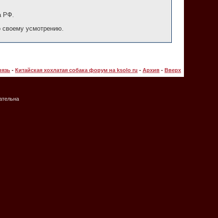
а РФ.
о своему усмотрению.
вязь
-
Китайская хохлатая собака форум на ksolo ru
-
Архив
-
Вверх
зательна