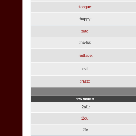
:tongue:
:happy:
:sad:
:ha-ha:
:redface:
:evil:
:razz:
Что пишем
:2ai1:
:2cu:
:2fc: