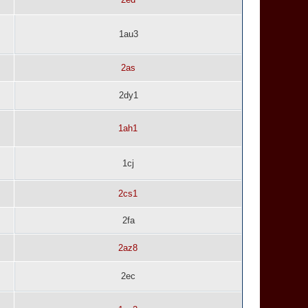
1au3
2as
2dy1
1ah1
1cj
2cs1
2fa
2az8
2ec