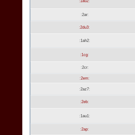
:1au2:
:2ar:
:2du3:
:1ah2:
:1cg:
:2cr:
:2em:
:2az7:
:2eb:
:1au1:
:2ap: