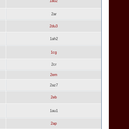
1au2
2ar
2du3
1ah2
1cg
2cr
2em
2az7
2eb
1au1
2ap