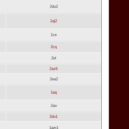
2du2
1aj2
1ce
2cq
2el
2az6
2ea2
1aq
2ao
2du1
1am1