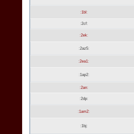
:1bl:
:2cf:
:2ek:
:2az5:
:2ea1:
:1ap2:
:2an:
:2dp:
:1am2:
:1bj: