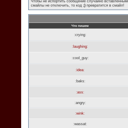
Чтобы не испортить сообщение случайно вставленными
смайлы не отключить, то код
;)
превратится в смайл!
Что пишем
:crying:
:laughing:
:cool_guy:
:idea:
:baks:
:ass:
:angry:
:wink:
:wassat: