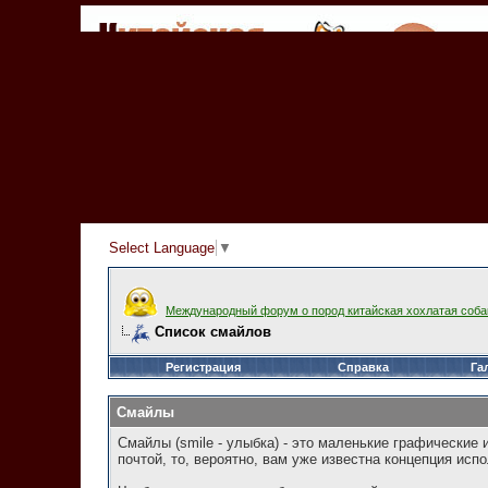
Select Language
▼
Международный форум о пород китайская хохлатая соба
Список смайлов
Регистрация
Справка
Га
Смайлы
Смайлы (smile - улыбка) - это маленькие графические
почтой, то, вероятно, вам уже известна концепция и