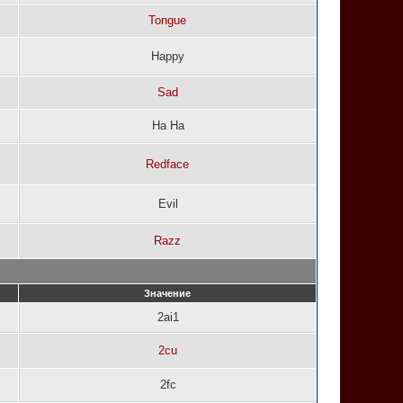
Tongue
Happy
Sad
Ha Ha
Redface
Evil
Razz
Значение
2ai1
2cu
2fc