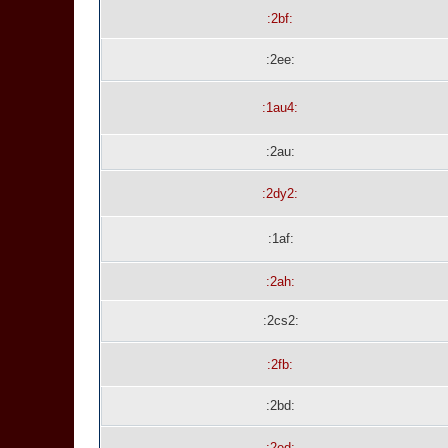
:2bf:
:2ee:
:1au4:
:2au:
:2dy2:
:1af:
:2ah:
:2cs2:
:2fb:
:2bd:
:2ed: