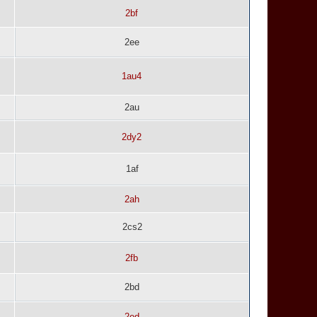
2bf
2ee
1au4
2au
2dy2
1af
2ah
2cs2
2fb
2bd
2ed