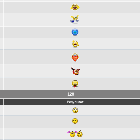
128
Результат