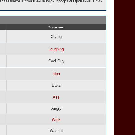
 вставляете в сообщение коды программирования. Если
Значение
Crying
Laughing
Cool Guy
Idea
Baks
Ass
Angry
Wink
Wassat