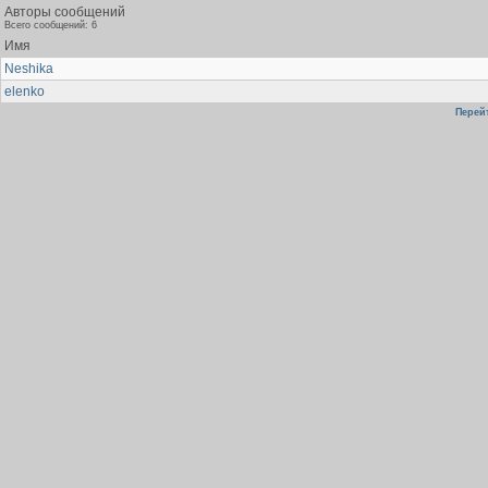
Авторы сообщений
Всего сообщений: 6
Имя
Neshika
elenko
Перейт