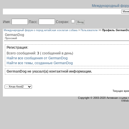
Международный форум 
Имя:
Пасс:
Сохран:
Международный форум о пород китайская хохлатая собака
>
Пользователи
>>
Профиль GermanD
GermanDog
Прохожий
Регистрация:
Всего сообщений:
3
( сообщений в день)
Найти все сообщения от GermanDog
Найти все темы, созданные GermanDog
GermanDog не указал(а) контактной информации.
Текущее вре
Copyright © 2003-2020 Активная ссылка
©Web 