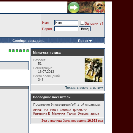
Имя
Запомнить?
Пароль
Сообщения за день
Поиск
Мини-статистика
Возраст
51
Регистрация
18.07.2013
Всего сообщений
348
Показать всю статистику
Последние посетители
Последние 9 посетителя(ей) этой страницы:
elena1983
irina li
katenka
qvach788
Катерина В
Манечка
Танки
Энерис
заира
Эта страница была посещена
10,363
раз