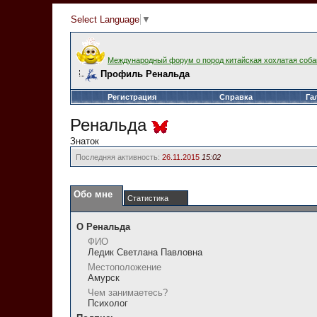
Select Language
▼
Международный форум о пород китайская хохлатая соба
Профиль Ренальда
Регистрация
Справка
Га
Ренальда
Знаток
Последняя активность:
26.11.2015
15:02
Обо мне
Статистика
О Ренальда
ФИО
Ледик Светлана Павловна
Местоположение
Амурск
Чем занимаетесь?
Психолог