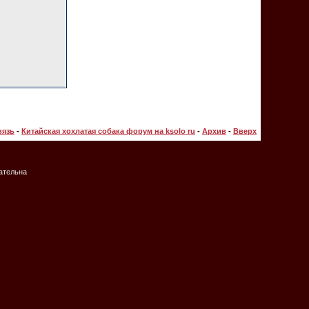
вязь
-
Китайская хохлатая собака форум на ksolo ru
-
Архив
-
Вверх
зательна