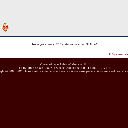
Текущее время:
11:37
. Часовой пояс GMT +4.
Обратная с
Powered by vBulletin® Version 3.8.7
Copyright ©2000 - 2026, vBulletin Solutions, Inc. Перевод:
zCarot
ight © 2003-2020 Активная ссылка при использовании материалов на www.ksolo.ru обя