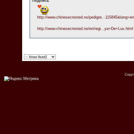
Подпись
http://www.chinesecrested.no/pedigre...115845&lang=en
http://www.chinesecrested.no/en/regi...ya+De+Lux.html
Copyr