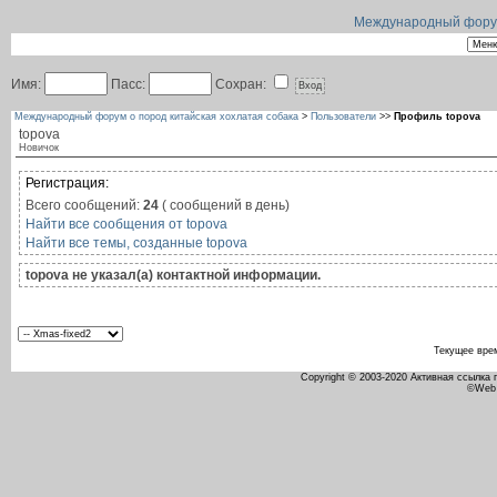
Международный форум 
Имя:
Пасс:
Сохран:
Международный форум о пород китайская хохлатая собака
>
Пользователи
>>
Профиль topova
topova
Новичок
Регистрация:
Всего сообщений:
24
( сообщений в день)
Найти все сообщения от topova
Найти все темы, созданные topova
topova не указал(а) контактной информации.
Текущее вре
Copyright © 2003-2020 Активная ссылка
©Web 