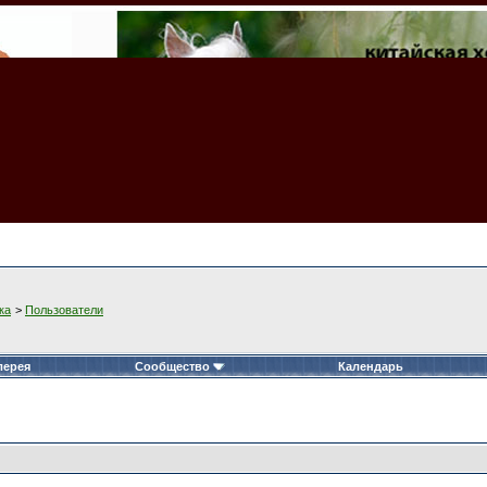
ка
>
Пользователи
лерея
Сообщество
Календарь