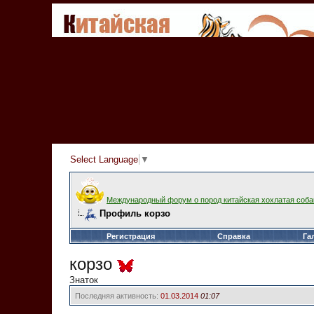
Select Language
▼
Международный форум о пород китайская хохлатая соба
Профиль корзо
Регистрация
Справка
Га
корзо
Знаток
Последняя активность:
01.03.2014
01:07