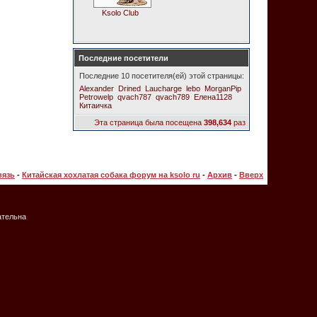
Ksolo Club
Последние посетители
Последние 10 посетителя(ей) этой страницы:
Alexander
Drined
Laucharge
lebo
MorganPip
Petrowelp
qvach787
qvach789
Елена1128
Китаичка
Эта страница была посещена
398,634
раз
вязь
-
Китайская хохлатая собака форум на ksolo ru
-
Архив
-
Вверх
ательна