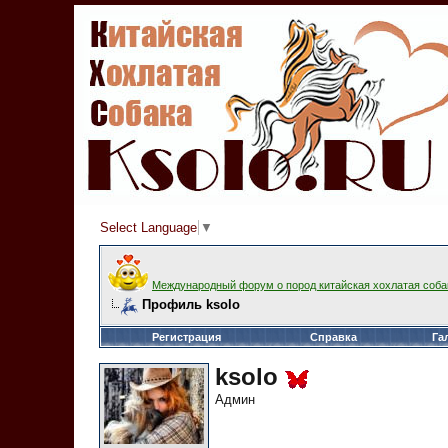
Select Language
▼
Международный форум о пород китайская хохлатая соба
Профиль ksolo
Регистрация
Справка
Га
ksolo
Админ