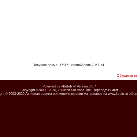
Текущее время:
17:39
. Часовой пояс GMT +4.
Обратная с
Powered by vBulletin® Version 3.8.7
Copyright ©2000 - 2026, vBulletin Solutions, Inc. Перевод:
zCarot
ight © 2003-2020 Активная ссылка при использовании материалов на www.ksolo.ru обяз