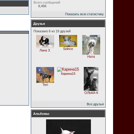
Всего сообщений
6,456
Показать всю статистику
Друзья
Показано 6 из 19 друзей
Solnce
Лана З.
Ната
Карина15
Teri
ОЛЬКА-К
Все друзья
Альбомы