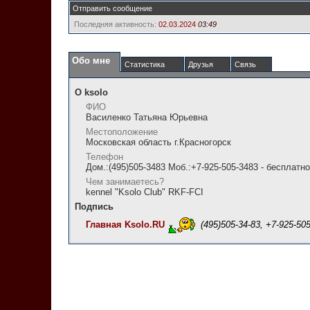
Отправить сообщение
Последняя активность:
02.03.2024
03:49
Обо мне
Статистика
Друзья
Связь
О ksolo
ФИО
Василенко Татьяна Юрьевна
Местоположение
Московская область г.Красногорск
Телефон
Дом.:(495)505-3483 Моб.:+7-925-505-3483 - бесплатно
Чем занимаетесь?
kennel "Ksolo Club" RKF-FCI
Подпись
Главная Ksolo.RU
(495)505-34-83, +7-925-505