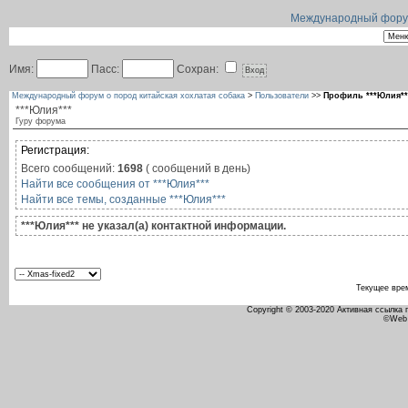
Международный форум 
Имя:
Пасс:
Сохран:
Международный форум о пород китайская хохлатая собака
>
Пользователи
>>
Профиль ***Юлия**
***Юлия***
Гуру форума
Регистрация:
Всего сообщений:
1698
( сообщений в день)
Найти все сообщения от ***Юлия***
Найти все темы, созданные ***Юлия***
***Юлия*** не указал(а) контактной информации.
Текущее вре
Copyright © 2003-2020 Активная ссылка
©Web 