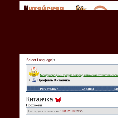
Select Language
▼
Международный форум о пород китайская хохлатая соба
Профиль Китаичка
Регистрация
Справка
Га
Китаичка
Прохожий
Последняя активность:
18.08.2018
20:35