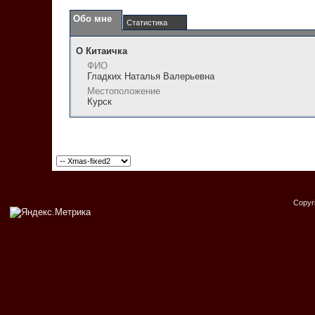
Обо мне
Статистика
О Китаичка
ФИО
Гладких Наталья Валерьевна
Местоположение
Курск
Copyr