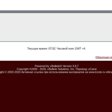
Текущее время:
07:52
. Часовой пояс GMT +4.
Обратная с
Powered by vBulletin® Version 3.8.7
Copyright ©2000 - 2026, vBulletin Solutions, Inc. Перевод:
zCarot
ight © 2003-2020 Активная ссылка при использовании материалов на www.ksolo.ru обя