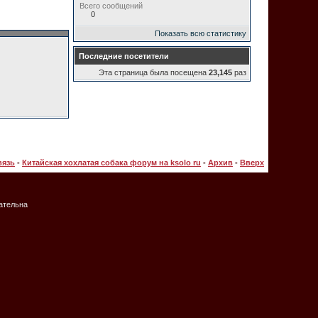
Всего сообщений
0
Показать всю статистику
Последние посетители
Эта страница была посещена
23,145
раз
вязь
-
Китайская хохлатая собака форум на ksolo ru
-
Архив
-
Вверх
зательна