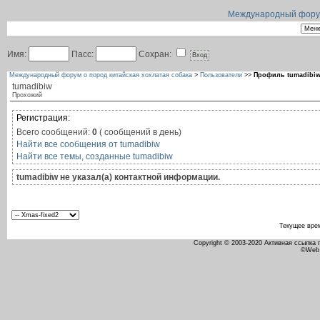
Международный форум 
Имя:
Пасс:
Сохран:
Международный форум о пород китайская хохлатая собака
>
Пользователи
>>
Профиль tumadibi
tumadibiw
Прохожий
Регистрация:
Всего сообщений:
0
( сообщений в день)
Найти все сообщения от tumadibiw
Найти все темы, созданные tumadibiw
tumadibiw не указал(а) контактной информации.
Текущее вре
Copyright © 2003-2020 Активная ссылка
©Web 