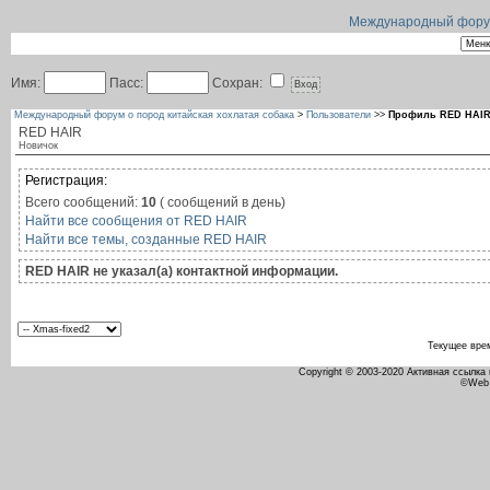
Международный форум 
Имя:
Пасс:
Сохран:
Международный форум о пород китайская хохлатая собака
>
Пользователи
>>
Профиль RED HAI
RED HAIR
Новичок
Регистрация:
Всего сообщений:
10
( сообщений в день)
Найти все сообщения от RED HAIR
Найти все темы, созданные RED HAIR
RED HAIR не указал(а) контактной информации.
Текущее вре
Copyright © 2003-2020 Активная ссылка
©Web 