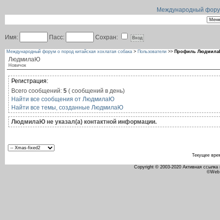
Международный форум 
Имя:
Пасс:
Сохран:
Международный форум о пород китайская хохлатая собака
>
Пользователи
>>
Профиль Людмил
ЛюдмилаЮ
Новичок
Регистрация:
Всего сообщений:
5
( сообщений в день)
Найти все сообщения от ЛюдмилаЮ
Найти все темы, созданные ЛюдмилаЮ
ЛюдмилаЮ не указал(а) контактной информации.
Текущее вре
Copyright © 2003-2020 Активная ссылка
©Web 