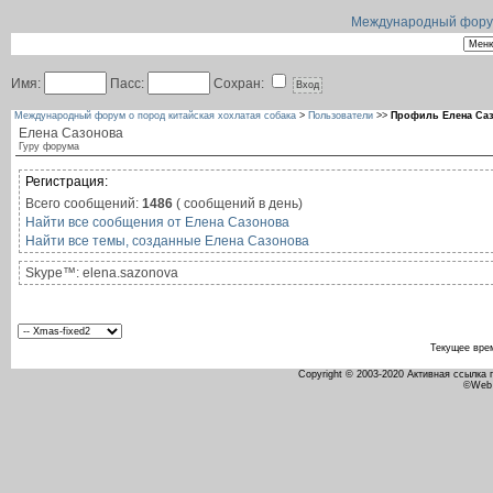
Международный форум 
Имя:
Пасс:
Сохран:
Международный форум о пород китайская хохлатая собака
>
Пользователи
>>
Профиль Елена Са
Елена Сазонова
Гуру форума
Регистрация:
Всего сообщений:
1486
( сообщений в день)
Найти все сообщения от Елена Сазонова
Найти все темы, созданные Елена Сазонова
Skype™:
elena.sazonova
Текущее вре
Copyright © 2003-2020 Активная ссылка
©Web 