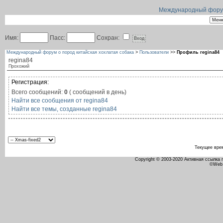
Международный форум 
Имя:
Пасс:
Сохран:
Международный форум о пород китайская хохлатая собака
>
Пользователи
>>
Профиль regina84
regina84
Прохожий
Регистрация:
Всего сообщений:
0
( сообщений в день)
Найти все сообщения от regina84
Найти все темы, созданные regina84
Текущее вре
Copyright © 2003-2020 Активная ссылка
©Web 