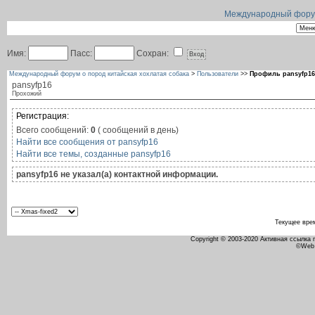
Международный форум 
Имя:
Пасс:
Сохран:
Международный форум о пород китайская хохлатая собака
>
Пользователи
>>
Профиль pansyfp16
pansyfp16
Прохожий
Регистрация:
Всего сообщений:
0
( сообщений в день)
Найти все сообщения от pansyfp16
Найти все темы, созданные pansyfp16
pansyfp16 не указал(а) контактной информации.
Текущее вре
Copyright © 2003-2020 Активная ссылка
©Web 