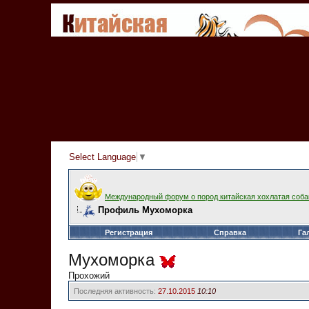
Select Language
▼
Международный форум о пород китайская хохлатая соба
Профиль Мухоморка
Регистрация
Справка
Га
Мухоморка
Прохожий
Последняя активность:
27.10.2015
10:10