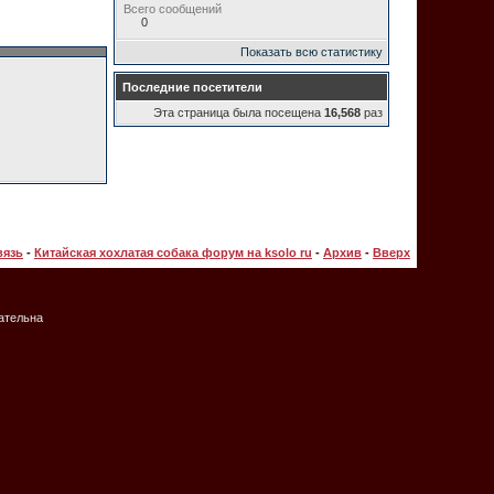
Всего сообщений
0
Показать всю статистику
Последние посетители
Эта страница была посещена
16,568
раз
вязь
-
Китайская хохлатая собака форум на ksolo ru
-
Архив
-
Вверх
зательна