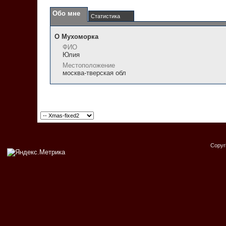
Обо мне
Статистика
О Мухоморка
ФИО
Юлия
Местоположение
москва-тверская обл
Copyr