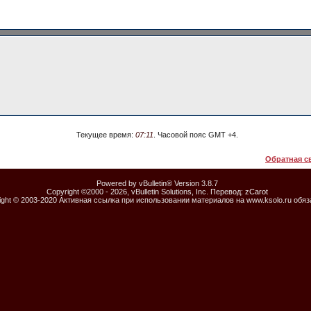
Текущее время:
07:11
. Часовой пояс GMT +4.
Обратная с
Powered by vBulletin® Version 3.8.7
Copyright ©2000 - 2026, vBulletin Solutions, Inc. Перевод:
zCarot
ight © 2003-2020 Активная ссылка при использовании материалов на www.ksolo.ru обя