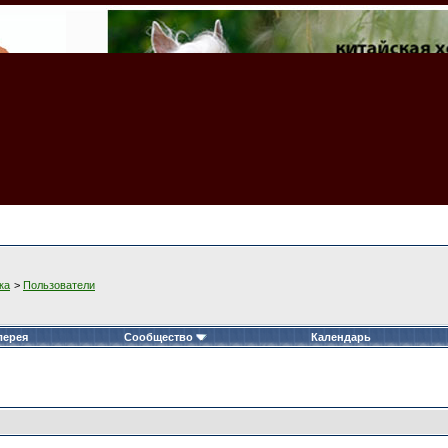
ка
>
Пользователи
лерея
Сообщество
Календарь