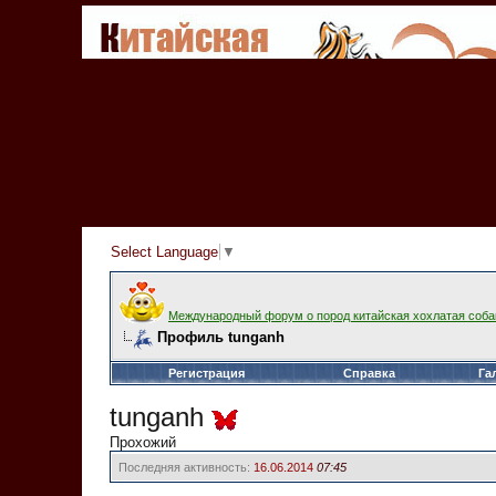
Select Language
▼
Международный форум о пород китайская хохлатая соба
Профиль tunganh
Регистрация
Справка
Га
tunganh
Прохожий
Последняя активность:
16.06.2014
07:45