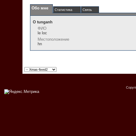
Обо мне
Статистика
Связь
О tunganh
ФИО
le loc
Местоположение
hn
Copyr