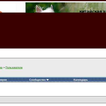
ка
>
Пользователи
лерея
Сообщество
Календарь