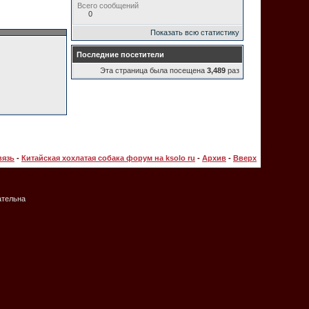
Всего сообщений
0
Показать всю статистику
Последние посетители
Эта страница была посещена
3,489
раз
вязь
-
Китайская хохлатая собака форум на ksolo ru
-
Архив
-
Вверх
ательна