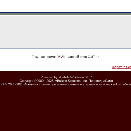
Текущее время:
08:23
. Часовой пояс GMT +4.
Обратная с
Powered by vBulletin® Version 3.8.7
Copyright ©2000 - 2026, vBulletin Solutions, Inc. Перевод:
zCarot
ight © 2003-2020 Активная ссылка при использовании материалов на www.ksolo.ru обяз