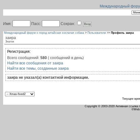
Международный форум 
Имя:
Пасс:
Сохран:
Международный форум о пород китайская хохлатая собака
>
Пользователи
>>
Профиль заира
заира
Знаток
Регистрация:
Всего сообщений:
580
( сообщений в день)
Найти все сообщения от заира
Найти все темы, созданные заира
заира не указал(а) контактной информации.
Текущее вре
Copyright © 2003-2020 Активная ссылка
©Web 