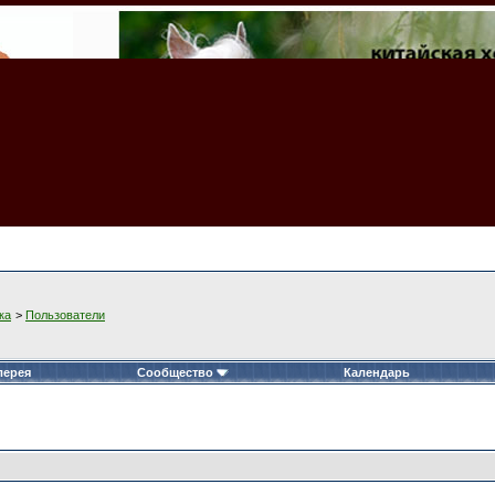
ка
>
Пользователи
лерея
Сообщество
Календарь