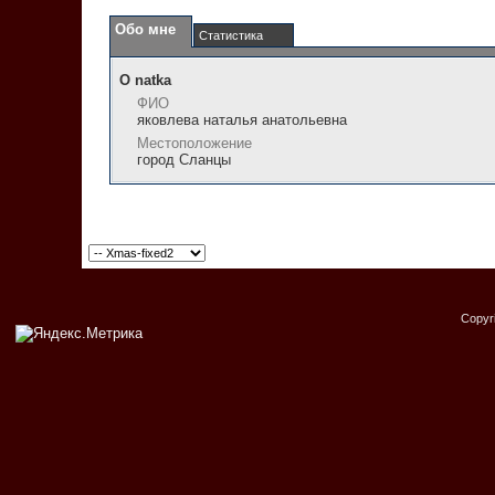
Обо мне
Статистика
О natka
ФИО
яковлева наталья анатольевна
Местоположение
город Сланцы
Copyr