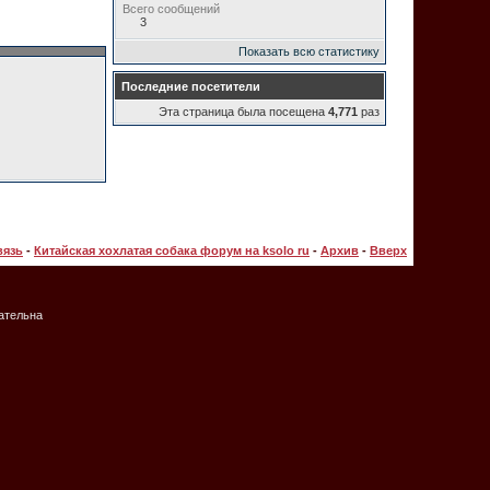
Всего сообщений
3
Показать всю статистику
Последние посетители
Эта страница была посещена
4,771
раз
вязь
-
Китайская хохлатая собака форум на ksolo ru
-
Архив
-
Вверх
зательна