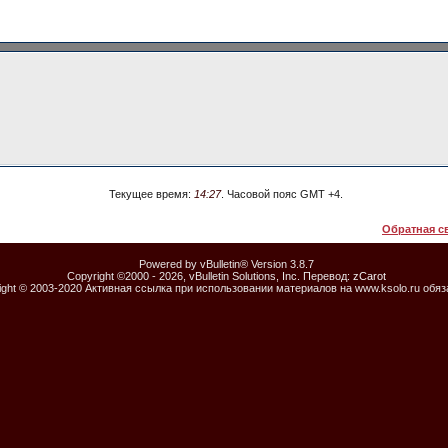
Текущее время:
14:27
. Часовой пояс GMT +4.
Обратная с
Powered by vBulletin® Version 3.8.7
Copyright ©2000 - 2026, vBulletin Solutions, Inc. Перевод:
zCarot
ight © 2003-2020 Активная ссылка при использовании материалов на www.ksolo.ru обя