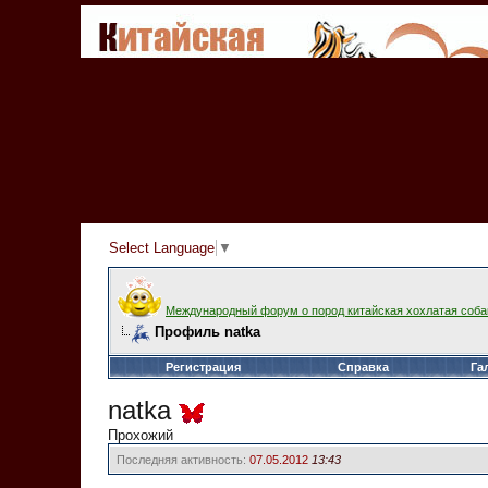
Select Language
▼
Международный форум о пород китайская хохлатая соба
Профиль natka
Регистрация
Справка
Га
natka
Прохожий
Последняя активность:
07.05.2012
13:43