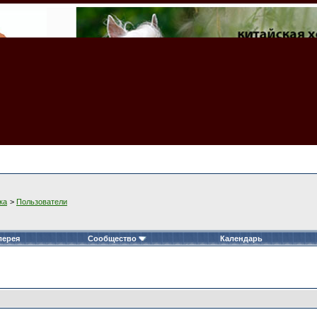
ка
>
Пользователи
лерея
Сообщество
Календарь