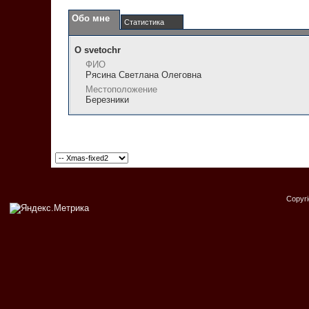
Обо мне
Статистика
О svetochr
ФИО
Рясина Светлана Олеговна
Местоположение
Березники
Copyr