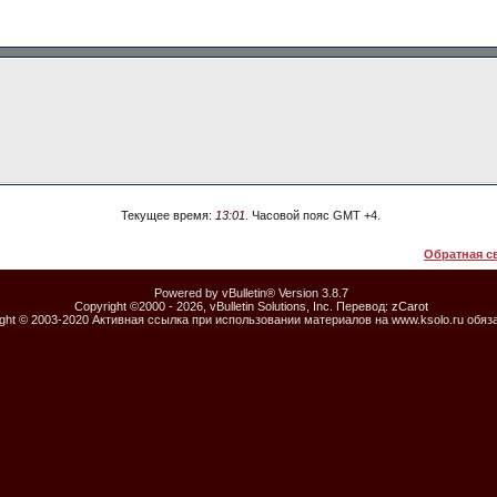
Текущее время:
13:01
. Часовой пояс GMT +4.
Обратная с
Powered by vBulletin® Version 3.8.7
Copyright ©2000 - 2026, vBulletin Solutions, Inc. Перевод:
zCarot
ight © 2003-2020 Активная ссылка при использовании материалов на www.ksolo.ru обяз