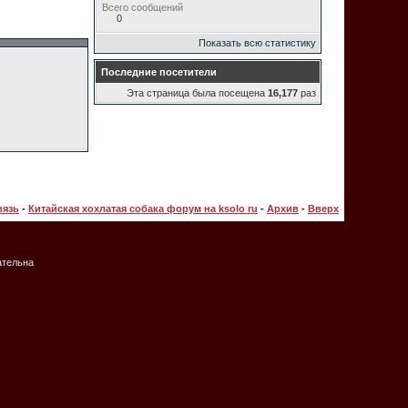
Всего сообщений
0
Показать всю статистику
Последние посетители
Эта страница была посещена
16,177
раз
вязь
-
Китайская хохлатая собака форум на ksolo ru
-
Архив
-
Вверх
ательна