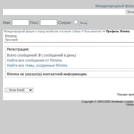
Международный форум 
Имя:
Пасс:
Сохран:
Международный форум о пород китайская хохлатая собака
>
Пользователи
>>
Профиль Rimma
Rimma
Прохожий
Регистрация:
Всего сообщений:
0
( сообщений в день)
Найти все сообщения от Rimma
Найти все темы, созданные Rimma
Rimma не указал(а) контактной информации.
Текущее вре
Copyright © 2003-2020 Активная ссылка
©Web 