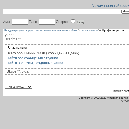
Международный форум 
Имя:
Пасс:
Сохран:
Международный форум о пород китайская хохлатая собака
>
Пользователи
>>
Профиль yarina
yarina
Гуру форума
Регистрация:
Всего сообщений:
1230
( сообщений в день)
Найти все сообщения от yarina
Найти все темы, созданные yarina
Skype™:
olga_l_
Текущее вре
Copyright © 2003-2020 Активная ссылка
©Web 