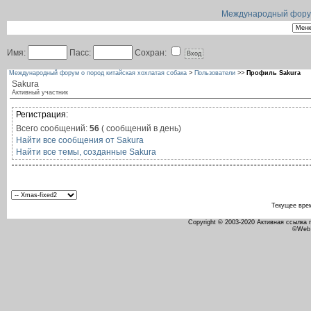
Международный форум 
Имя:
Пасс:
Сохран:
Международный форум о пород китайская хохлатая собака
>
Пользователи
>>
Профиль Sakura
Sakura
Активный участник
Регистрация:
Всего сообщений:
56
( сообщений в день)
Найти все сообщения от Sakura
Найти все темы, созданные Sakura
Текущее вре
Copyright © 2003-2020 Активная ссылка
©Web 