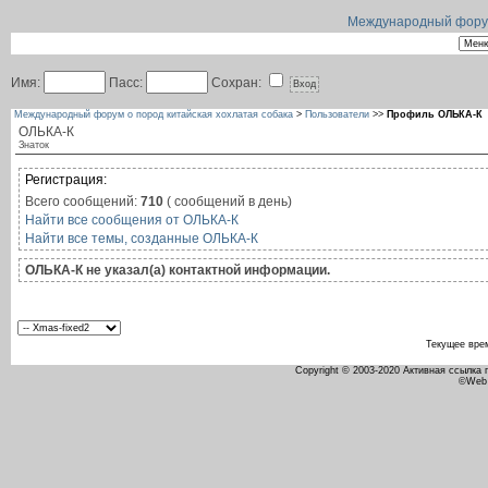
Международный форум 
Имя:
Пасс:
Сохран:
Международный форум о пород китайская хохлатая собака
>
Пользователи
>>
Профиль ОЛЬКА-К
ОЛЬКА-К
Знаток
Регистрация:
Всего сообщений:
710
( сообщений в день)
Найти все сообщения от ОЛЬКА-К
Найти все темы, созданные ОЛЬКА-К
ОЛЬКА-К не указал(а) контактной информации.
Текущее вре
Copyright © 2003-2020 Активная ссылка
©Web 