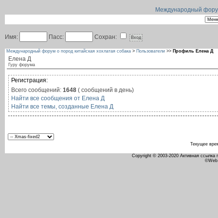
Международный форум 
Имя:
Пасс:
Сохран:
Международный форум о пород китайская хохлатая собака
>
Пользователи
>>
Профиль Елена Д
Елена Д
Гуру форума
Регистрация:
Всего сообщений:
1648
( сообщений в день)
Найти все сообщения от Елена Д
Найти все темы, созданные Елена Д
Текущее вре
Copyright © 2003-2020 Активная ссылка
©Web 