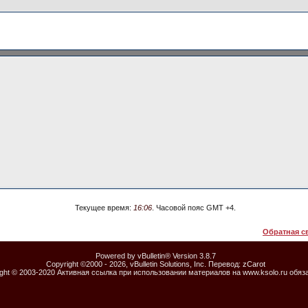
Текущее время:
16:06
. Часовой пояс GMT +4.
Обратная с
Powered by vBulletin® Version 3.8.7
Copyright ©2000 - 2026, vBulletin Solutions, Inc. Перевод:
zCarot
ight © 2003-2020 Активная ссылка при использовании материалов на www.ksolo.ru обяз