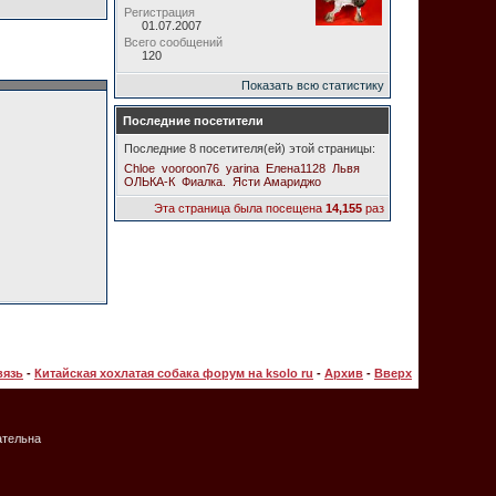
Регистрация
01.07.2007
Всего сообщений
120
Показать всю статистику
Последние посетители
Последние 8 посетителя(ей) этой страницы:
Chloe
vooroon76
yarina
Елена1128
Львя
ОЛЬКА-К
Фиалка.
Ясти Амариджо
Эта страница была посещена
14,155
раз
вязь
-
Китайская хохлатая собака форум на ksolo ru
-
Архив
-
Вверх
ательна