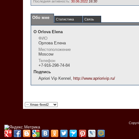
Последняя активность:
30.06.2022
16:30
Обо мне
Статистика
Связь
О Orlova Elena
ФИО
Орлова Елена
Местоположение
Moscow
Телефон
+7-916-298-74-84
Подпись
Apriori Vip Kennel,
http://www.apriorivip.ru/
Copyr