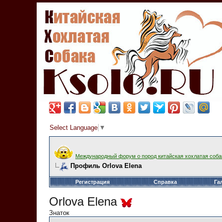
Select Language
▼
Международный форум о пород китайская хохлатая соба
Профиль Orlova Elena
Регистрация
Справка
Га
Orlova Elena
Знаток