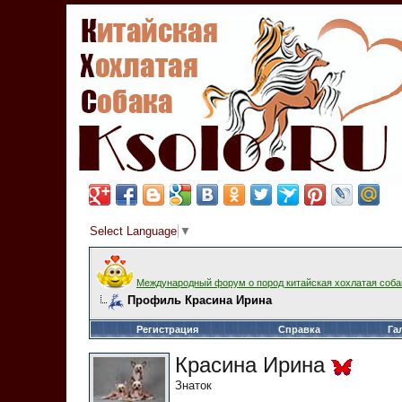
Select Language
▼
Международный форум о пород китайская хохлатая соба
Профиль Красина Ирина
Регистрация
Справка
Га
Красина Ирина
Знаток