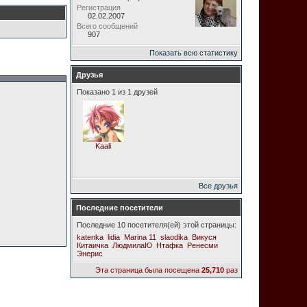
Регистрация
02.02.2007
Всего сообщений
907
Показать всю статистику
Друзья
Показано 1 из 1 друзей
Kaali
Все друзья
Последние посетители
Последние 10 посетителя(ей) этой страницы:
katenka
lidia
Marina 11
slaodika
Викуся
Китаичка
ЛюдмилаЮ
Нтафка
Ренесми
Энерис
Эта страница была посещена
25,710
раз