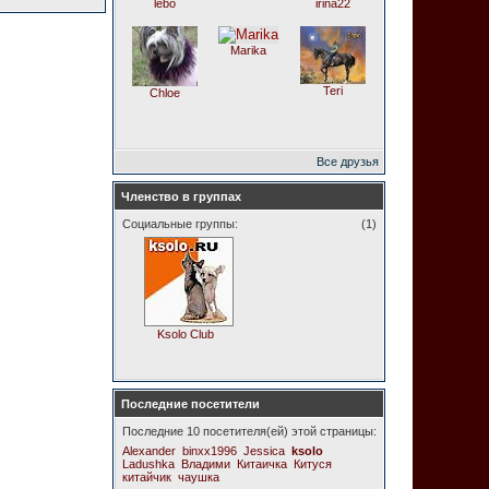
lebo
irina22
Marika
Teri
Chloe
Все друзья
Членство в группах
Социальные группы:
(1)
Ksolo Club
Последние посетители
Последние 10 посетителя(ей) этой страницы:
Alexander
binxx1996
Jessica
ksolo
Ladushka
Владими
Китаичка
Китуся
китайчик
чаушка