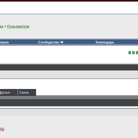
ка
>
Пользователи
лерея
Сообщество
Календарь
Друзья
Связь
056