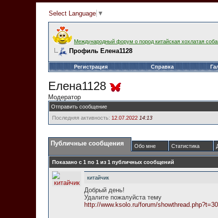
Select Language
▼
Международный форум о пород китайская хохлатая соба
Профиль Елена1128
Регистрация
Справка
Га
Елена1128
Модератор
Отправить сообщение
Последняя активность:
12.07.2022
14:13
Публичные сообщения
Обо мне
Статистика
Показано с 1 по
1
из
1
публичных сообщений
китайчик
Добрый день!
Удалите пожалуйста тему
http://www.ksolo.ru/forum/showthread.php?t=3