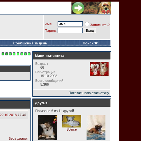
Имя
Запомнить?
Пароль
Сообщения за день
Поиск
Мини-статистика
Возраст
66
Регистрация
15.10.2008
Всего сообщений
5,366
Показать всю статистику
Друзья
Показано 6 из 11 друзей
22.10.2018
17:46
Solnce
Весь диалог