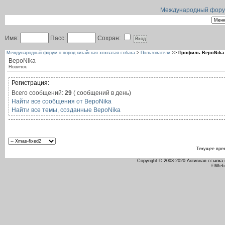
Международный форум 
Имя:
Пасс:
Сохран:
Международный форум о пород китайская хохлатая собака
>
Пользователи
>>
Профиль ВероNika
ВероNika
Новичок
Регистрация:
Всего сообщений:
29
( сообщений в день)
Найти все сообщения от ВероNika
Найти все темы, созданные ВероNika
Текущее вре
Copyright © 2003-2020 Активная ссылка
©Web 