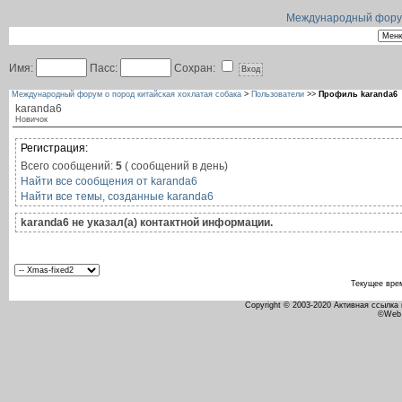
Международный форум 
Имя:
Пасс:
Сохран:
Международный форум о пород китайская хохлатая собака
>
Пользователи
>>
Профиль karanda6
karanda6
Новичок
Регистрация:
Всего сообщений:
5
( сообщений в день)
Найти все сообщения от karanda6
Найти все темы, созданные karanda6
karanda6 не указал(а) контактной информации.
Текущее вре
Copyright © 2003-2020 Активная ссылка
©Web 