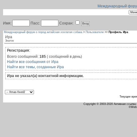
Международный форум 
Имя:
Пасс:
Сохран:
Международный форум о пород китайская хохлатая собака
>
Пользователи
>>
Профиль Ира
Ира
Знаток
Регистрация:
Всего сообщений:
185
( сообщений в день)
Найти все сообщения от Ира
Найти все темы, созданные Ира
Ира не указал(а) контактной информации.
Текущее вре
Copyright © 2003-2020 Активная ссылка
©Web 