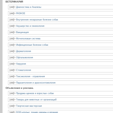
ВЕТЕРИНАРИЯ
[old]>
Диагностика и Анализы
[old]>
РАЗНОЕ
[old]>
Внутренние незаразные болезни собак
[old]>
Акушерство и гинекология
[old]>
Вакцинация
[old]>
Мочеполовая система
[old]>
Инфекционные болезни собак
[old]>
Дерматология
[old]>
Офтальмология
[old]>
Хирургия
[old]>
Стоматология
[old]>
Токсикология - отравления
[old]>
Паразитология и арахноэнтомология
Объявления и реклама.
[old]>
Продажа щенков и взрослых собак
[old]>
Товары для животных от организаций
[old]>
Творческая мастерская
[old]>
DOG-ателье: пошив одежды и вязание