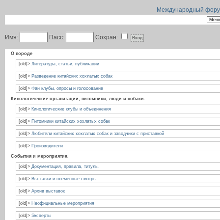
Международный форум 
Имя:
Пасс:
Сохран:
О породе
[old]>
Литература, статьи, публикации
[old]>
Разведение китайских хохлатых собак
[old]>
Фан клубы, опросы и голосование
Кинологические организации, питомники, люди и собаки.
[old]>
Кинологические клубы и объединения
[old]>
Питомники китайских хохлатых собак
[old]>
Любители китайских хохлатых собак и заводчики с приставкой
[old]>
Производители
События и мероприятия.
[old]>
Документация, правила, титулы.
[old]>
Выставки и племенные смотры
[old]>
Архив выставок
[old]>
Неофициальные мероприятия
[old]>
Эксперты