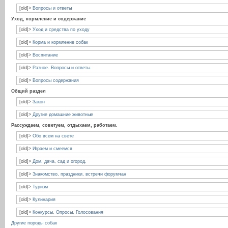
[old]>
Вопросы и ответы
Уход, кормление и содержание
[old]>
Уход и средства по уходу
[old]>
Корма и кормление собак
[old]>
Воспитание
[old]>
Разное. Вопросы и ответы.
[old]>
Вопросы содержания
Общий раздел
[old]>
Закон
[old]>
Другие домашние животные
Рассуждаем, советуем, отдыхаем, работаем.
[old]>
Обо всем на свете
[old]>
Играем и смеемся
[old]>
Дом, дача, сад и огород.
[old]>
Знакомство, праздники, встречи форумчан
[old]>
Туризм
[old]>
Кулинария
[old]>
Конкурсы, Опросы, Голосования
Другие породы собак