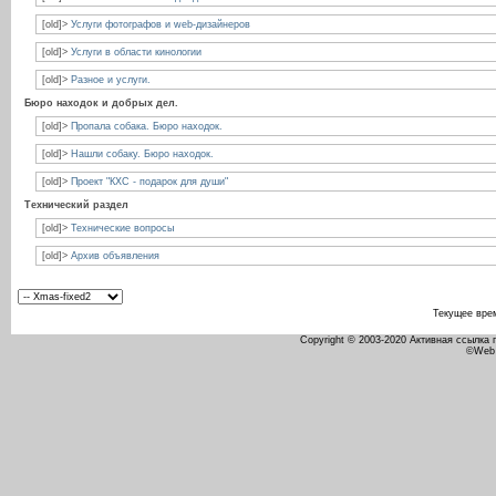
[old]>
Услуги фотографов и web-дизайнеров
[old]>
Услуги в области кинологии
[old]>
Разное и услуги.
Бюро находок и добрых дел.
[old]>
Пропала собака. Бюро находок.
[old]>
Нашли собаку. Бюро находок.
[old]>
Проект "КХС - подарок для души"
Технический раздел
[old]>
Технические вопросы
[old]>
Архив объявления
Текущее вре
Copyright © 2003-2020 Активная ссылка
©Web 