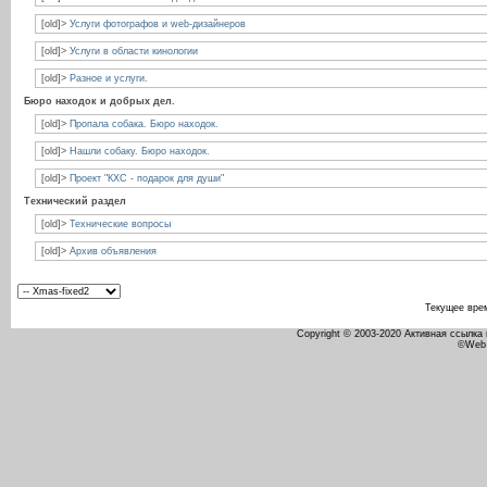
[old]>
Услуги фотографов и web-дизайнеров
[old]>
Услуги в области кинологии
[old]>
Разное и услуги.
Бюро находок и добрых дел.
[old]>
Пропала собака. Бюро находок.
[old]>
Нашли собаку. Бюро находок.
[old]>
Проект "КХС - подарок для души"
Технический раздел
[old]>
Технические вопросы
[old]>
Архив объявления
Текущее вре
Copyright © 2003-2020 Активная ссылка
©Web 