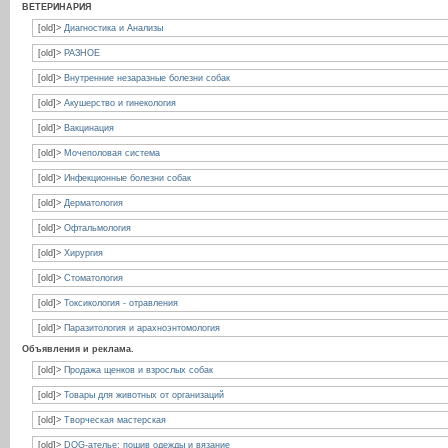
ВЕТЕРИНАРИЯ
[old]>
Диагностика и Анализы
[old]>
РАЗНОЕ
[old]>
Внутренние незаразные болезни собак
[old]>
Акушерство и гинекология
[old]>
Вакцинация
[old]>
Мочеполовая система
[old]>
Инфекционные болезни собак
[old]>
Дерматология
[old]>
Офтальмология
[old]>
Хирургия
[old]>
Стоматология
[old]>
Токсикология - отравления
[old]>
Паразитология и арахноэнтомология
Объявления и реклама.
[old]>
Продажа щенков и взрослых собак
[old]>
Товары для животных от организаций
[old]>
Творческая мастерская
[old]>
DOG-ателье: пошив одежды и вязание