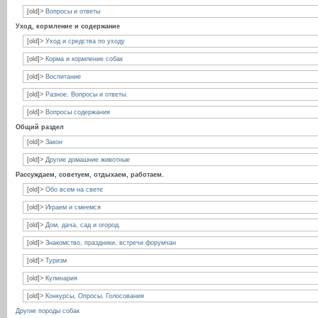
[old]>
Вопросы и ответы
Уход, кормление и содержание
[old]>
Уход и средства по уходу
[old]>
Корма и кормление собак
[old]>
Воспитание
[old]>
Разное. Вопросы и ответы.
[old]>
Вопросы содержания
Общий раздел
[old]>
Закон
[old]>
Другие домашние животные
Рассуждаем, советуем, отдыхаем, работаем.
[old]>
Обо всем на свете
[old]>
Играем и смеемся
[old]>
Дом, дача, сад и огород.
[old]>
Знакомство, праздники, встречи форумчан
[old]>
Туризм
[old]>
Кулинария
[old]>
Конкурсы, Опросы, Голосования
Другие породы собак