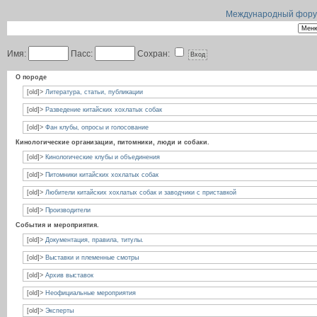
Международный форум 
Имя:
Пасс:
Сохран:
О породе
[old]>
Литература, статьи, публикации
[old]>
Разведение китайских хохлатых собак
[old]>
Фан клубы, опросы и голосование
Кинологические организации, питомники, люди и собаки.
[old]>
Кинологические клубы и объединения
[old]>
Питомники китайских хохлатых собак
[old]>
Любители китайских хохлатых собак и заводчики с приставкой
[old]>
Производители
События и мероприятия.
[old]>
Документация, правила, титулы.
[old]>
Выставки и племенные смотры
[old]>
Архив выставок
[old]>
Неофициальные мероприятия
[old]>
Эксперты