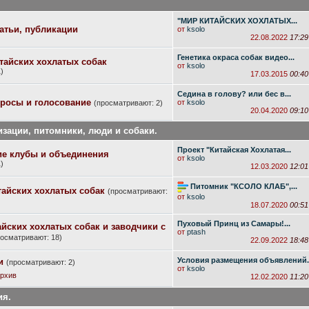
"МИР КИТАЙСКИХ ХОХЛАТЫХ...
татьи, публикации
от
ksolo
22.08.2022
17:29
Генетика окраса собак видео...
тайских хохлатых собак
от
ksolo
)
17.03.2015
00:40
Седина в голову? или бес в...
просы и голосование
от
ksolo
(просматривают: 2)
20.04.2020
09:10
изации, питомники, люди и собаки.
Проект "Китайская Хохлатая...
ие клубы и объединения
от
ksolo
)
12.03.2020
12:01
Питомник "КСОЛО КЛАБ",...
айских хохлатых собак
(просматривают:
от
ksolo
18.07.2020
00:51
Пуховый Принц из Самары!...
йских хохлатых собак и заводчики с
от
ptash
росматривают: 18)
22.09.2022
18:48
Условия размещения объявлений..
и
(просматривают: 2)
от
ksolo
рхив
12.02.2020
11:20
ия.