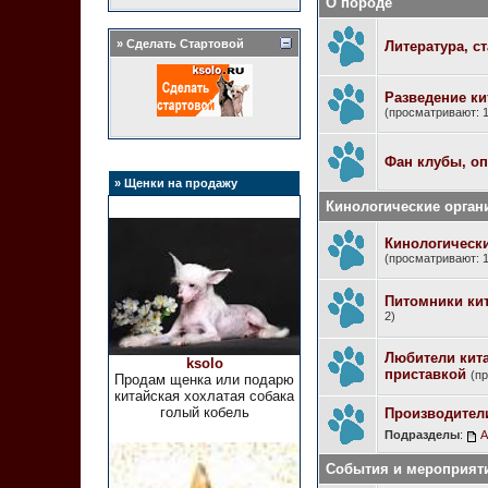
О породе
» Сделать Стартовой
Литература, с
Разведение ки
(просматривают: 1
Фан клубы, о
» Щенки на продажу
Кинологические орган
Кинологическ
(просматривают: 1
Питомники кит
2)
Любители кита
ksolo
приставкой
(п
Продам щенка или подарю
китайская хохлатая собака
голый кобель
Производител
Подразделы
:
А
События и мероприят