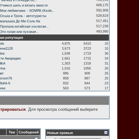
"МИФЫ И ПРАВДА об...
668,175
Учимся шить и вязать вместе
592,906
Мои любимчики: - ХОМЯК (Ksolo...
528,619
Оська и Троль - автотуристы
517,451
малышка До-Ми-Соль-Ка
517,238
Пропала китайская хохлатая...
493,990
Это голая или пуховая...
ая репутация
olo
4,875
5410
10
ена1128
3,673
3723
10
loe
1,638
1719
36
ти Амариджо
1,661
1715
34
likA
1,303
1318
31
rina
1,016
1056
26
ger
886
908
26
oroon76
858
887
25
ЛЬКА-К
832
844
23
нки
563
573
17
стрироваться
. Для просмотра сообщений выберите
Тем
Сообщений
Новые превью