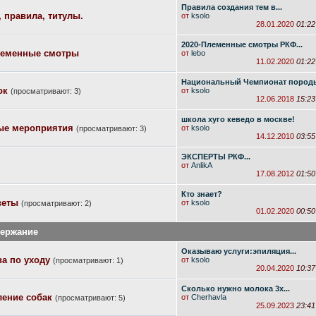
Правила создания тем в...
 правила, титулы.
от
ksolo
28.01.2020
01:22
2020-Племенные смотры РКФ...
леменные смотры
от
lebo
11.02.2020
01:22
Национальный Чемпионат породы
ок
от
ksolo
(просматривают: 3)
12.06.2018
15:23
школа хуго кеведо в москве!
ые мероприятия
от
ksolo
(просматривают: 3)
14.12.2010
03:55
ЭКСПЕРТЫ РКФ...
от
AnlikA
17.08.2012
01:50
Кто знает?
веты
от
ksolo
(просматривают: 2)
01.02.2020
00:50
держание
Оказываю услуги:эпиляция...
ва по уходу
от
ksolo
(просматривают: 1)
20.04.2020
10:37
Сколько нужно молока 3х...
ление собак
от
Cherhavla
(просматривают: 5)
25.09.2023
23:41