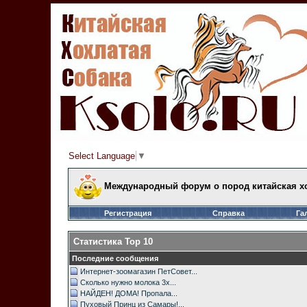
Select Language
▼
Международный форум о пород китайская хо
Регистрация
Справка
Га
Статистика Top 10
Последние сообщения
Интернет-зоомагазин ПетСовет...
Сколько нужно молока 3х...
НАЙДЕН! ДОМА! Пропала...
Пуховый Принц из Самары!...