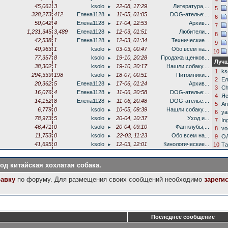
45,061
3
ksolo
22-08, 17:29
Литература,...
►
5
328,273
412
Елена1128
11-05, 01:05
DOG-ателье:...
►
6
50,042
4
Елена1128
17-04, 12:53
Архив...
►
7
1,231,345
3,489
Елена1128
12-03, 01:51
Любители...
►
8
42,538
1
Елена1128
12-03, 01:34
Технические...
►
9
40,963
1
ksolo
03-03, 00:47
Обо всем на...
►
10
77,357
8
ksolo
19-10, 20:28
Продажа щенков...
►
Лучш
38,302
1
ksolo
19-10, 20:17
Нашли собаку....
►
1
ks
294,339
198
ksolo
18-07, 00:51
Питомники...
►
2
Ел
20,362
5
Елена1128
17-06, 01:24
Архив...
►
3
Ch
16,076
4
Елена1128
11-06, 20:58
DOG-ателье:...
►
4
Яс
14,152
8
Елена1128
11-06, 20:48
DOG-ателье:...
►
5
An
6,779
0
ksolo
10-05, 09:39
Нашли собаку....
►
6
ya
78,973
5
ksolo
20-04, 10:37
Уход и...
►
7
In
46,471
0
ksolo
20-04, 09:10
Фан клубы,...
►
8
vo
11,753
0
ksolo
22-03, 11:23
Обо всем на...
9
О
►
41,695
0
ksolo
12-03, 12:01
Кинологические...
10
Та
►
д китайская хохлатая собака.
равку
по форуму. Для размещения своих сообщений необходимо
зареги
Последнее сообщение