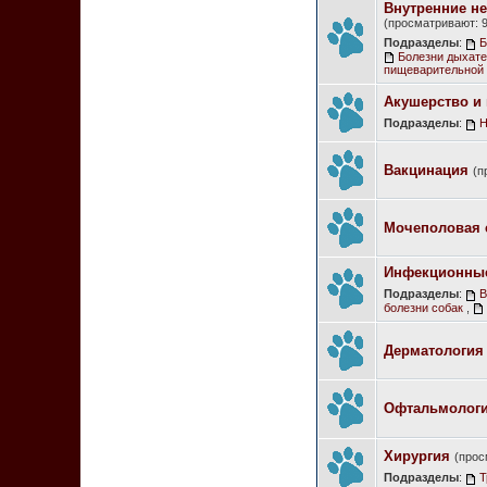
Внутренние не
(просматривают: 9
Подразделы
:
Б
Болезни дыхате
пищеварительной 
Акушерство и 
Подразделы
:
Н
Вакцинация
(п
Мочеполовая 
Инфекционные
Подразделы
:
В
болезни собак
,
Дерматология
Офтальмолог
Хирургия
(прос
Подразделы
:
Т