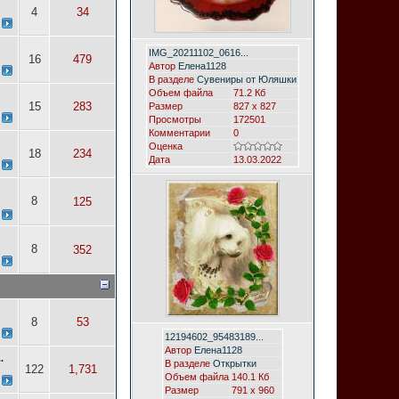
4
34
IMG_20211102_0616...
16
479
Автор
Елена1128
В разделе
Сувениры от Юляшки
Объем файла
71.2 Кб
15
283
Размер
827 x 827
Просмотры
172501
Комментарии
0
Оценка
18
234
Дата
13.03.2022
8
125
8
352
8
53
12194602_95483189...
Автор
Елена1128
.
В разделе
Открытки
122
1,731
Объем файла
140.1 Кб
Размер
791 x 960