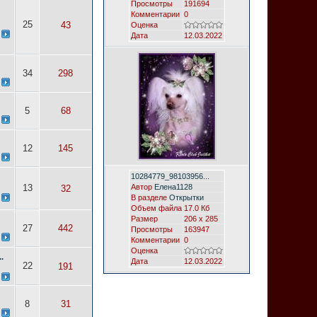
Просмотры
191694
Комментарии
0
25
43
Оценка
Дата
12.03.2022
34
298
5
68
12
145
10284779_98103956...
13
Автор
Елена1128
32
В разделе
Открытки
Объем файла
17.0 Кб
Размер
206 x 285
27
442
Просмотры
163947
Комментарии
0
Оценка
.
Дата
12.03.2022
22
191
8
31