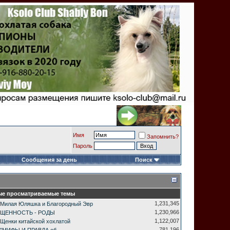
Имя
Запомнить?
Пароль
Сообщения за день
Поиск
е просматриваемые темы
1,231,345
Милая Юляшка и Благородный Эвр
1,230,966
ЩЕННОСТЬ - РОДЫ
1,122,007
Щенки китайской хохлатой
781,196