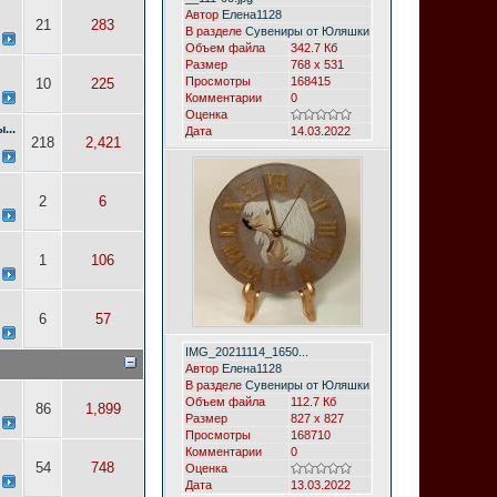
Автор
Елена1128
21
283
В разделе
Сувениры от Юляшки
Объем файла
342.7 Кб
Размер
768 x 531
Просмотры
168415
10
225
Комментарии
0
Оценка
...
Дата
14.03.2022
218
2,421
2
6
1
106
6
57
IMG_20211114_1650...
Автор
Елена1128
В разделе
Сувениры от Юляшки
Объем файла
112.7 Кб
86
1,899
Размер
827 x 827
Просмотры
168710
Комментарии
0
54
748
Оценка
Дата
13.03.2022