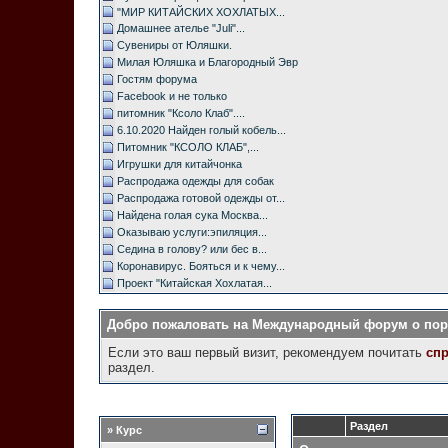
"МИР КИТАЙСКИХ ХОХЛАТЫХ...
Домашнее ателье "Juli"...
Сувениры от Юляшки.
Милая Юляшка и Благородный Эвр
Гостям форума
Facebook и не только
питомник "Ксоло Клаб"....
6.10.2020 Найден голый кобель...
Питомник "КСОЛО КЛАБ",...
Игрушки для китайчонка
Распродажа одежды для собак
Распродажа готовой одежды от...
Найдена голая сука Москва...
Оказываю услуги:эпиляция...
Седина в голову? или бес в...
Коронавирус. Бояться и к чему...
Проект "Китайская Хохлатая...
Добро пожаловать на Международный форум о поро
Если это ваш первый визит, рекомендуем почитать
сп
раздел.
Раздел
» Курс