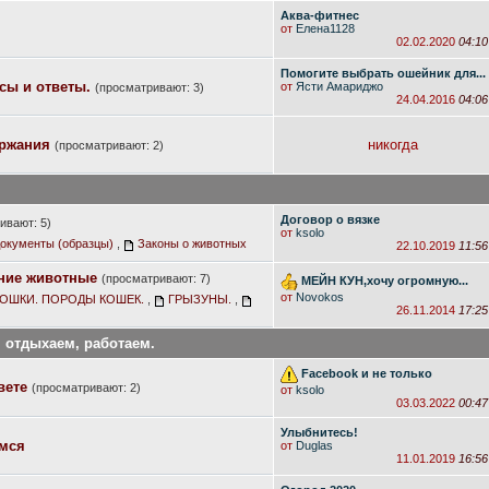
Аква-фитнес
от
Елена1128
02.02.2020
04:10
Помогите выбрать ошейник для...
сы и ответы.
от
Ясти Амариджо
(просматривают: 3)
24.04.2016
04:06
ржания
никогда
(просматривают: 2)
Договор о вязке
ивают: 5)
от
ksolo
окументы (образцы)
,
Законы о животных
22.10.2019
11:56
ние животные
(просматривают: 7)
МЕЙН КУН,хочу огромную...
от
Novokos
ОШКИ. ПОРОДЫ КОШЕК.
,
ГРЫЗУНЫ.
,
26.11.2014
17:25
, отдыхаем, работаем.
Facebook и не только
вете
(просматривают: 2)
от
ksolo
03.03.2022
00:47
Улыбнитесь!
емся
от
Duglas
11.01.2019
16:56