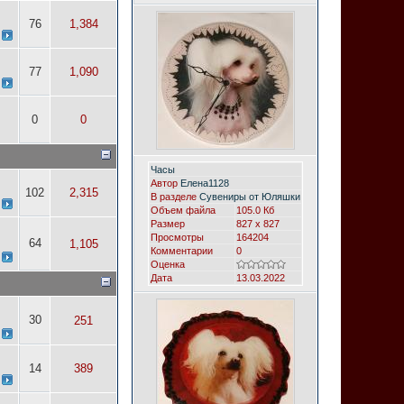
76
1,384
77
1,090
0
0
Часы
Автор
Елена1128
102
2,315
В разделе
Сувениры от Юляшки
Объем файла
105.0 Кб
Размер
827 x 827
Просмотры
164204
64
1,105
Комментарии
0
Оценка
Дата
13.03.2022
30
251
14
389