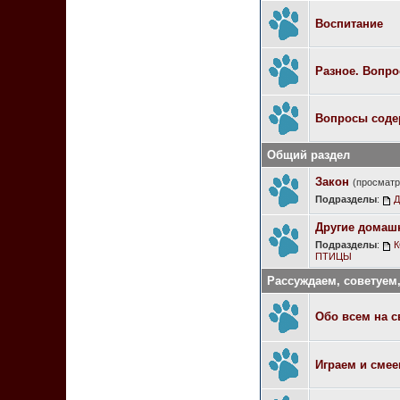
Воспитание
Разное. Вопро
Вопросы соде
Общий раздел
Закон
(просматр
Подразделы
:
Д
Другие домаш
Подразделы
:
К
ПТИЦЫ
Рассуждаем, советуем
Обо всем на с
Играем и сме