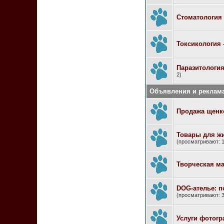
Стоматология
Токсикология 
Паразитология
2)
Объявления и реклама
Продажа щенк
Товары для ж
(просматривают: 1
Творческая ма
DOG-ателье: 
(просматривают: 3
Услуги фотогр