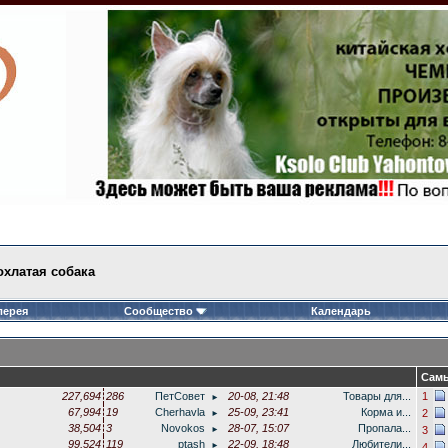
хлатая собака
лерея
Сообщество
Календарь
Самы
227,694
286
ПетСовет
20-08, 21:48
Товары для...
1
►
67,994
19
Cherhavla
25-09, 23:41
Корма и...
2
►
38,504
3
Novokos
28-07, 15:07
Пропала...
3
►
99,524
119
ptash
22-09, 18:48
Любители...
►
4