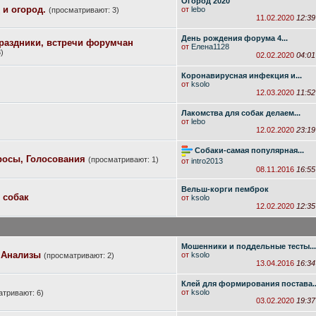
Огород 2020
 и огород.
от
lebo
(просматривают: 3)
11.02.2020
12:39
День рождения форума 4...
раздники, встречи форумчан
от
Елена1128
)
02.02.2020
04:01
Коронавирусная инфекция и...
от
ksolo
12.03.2020
11:52
Лакомства для собак делаем...
от
lebo
12.02.2020
23:19
Собаки-самая популярная...
росы, Голосования
(просматривают: 1)
от
intro2013
08.11.2016
16:55
Вельш-корги пемброк
 собак
от
ksolo
12.02.2020
12:35
Мошенники и поддельные тесты...
 Анализы
от
ksolo
(просматривают: 2)
13.04.2016
16:34
Клей для формирования постава..
от
ksolo
атривают: 6)
03.02.2020
19:37