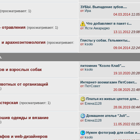
ЗУБЫ. Выпадение зубов....
от
Ира
(просматривают: 1)
04.03.2014
11:05
Что добавляют в пакет с...
- отравления
(просматривают: 1)
от
Ясти Амариджо
13.11.2012
23:08
Глисты у собак. Гельминты...
 и арахноэнтомология
(просматривают:
от
ksolo
09.04.2014
22:24
.
питомник "Ксоло Клаб"....
ов и взрослых собак
от
ksolo
19.10.2020
20:28
Интернет-зоомагазин ПетСовет...
ивотных от организаций
от
ПетСовет
)
20.08.2025
21:48
Платья из живых цветов для...
стерская
(просматривают: 1)
от
Елена1128
28.06.2019
00:44
Домашнее ателье "Juli"...
пошив одежды и вязание
от
Елена1128
)
11.05.2022
01:05
Нужен фотограф для собак и...
афов и web-дизайнеров
от
ksolo