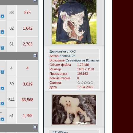
38
875
82
1,642
61
2,703
Джинсовка с КХС
Автор
Елена1128
В разделе
Сувениры от Юляшки
Объем файла
1.72 Мб
4
4
Размер
1181 x 1181
Просмотры
193163
Комментарии
0
Оценка
30
3,019
Дата
17.04.2022
544
66,568
.
51
1,788
__111-00.jpg