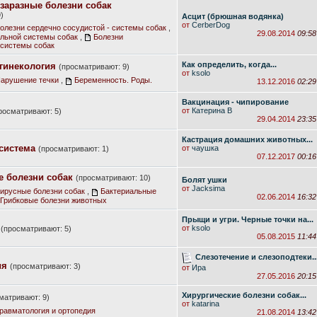
заразные болезни собак
)
Асцит (брюшная водянка)
от
CerberDog
олезни сердечно сосудистой - системы собак
,
29.08.2014
09:58
льной системы собак
,
Болезни
системы собак
Как определить, когда...
гинекология
(просматривают: 9)
от
ksolo
арушение течки
,
Беременность. Роды.
13.12.2016
02:29
Вакцинация - чипирование
от
Катерина В
росматривают: 5)
29.04.2014
23:35
Кастрация домашних животных...
система
от
чаушка
(просматривают: 1)
07.12.2017
00:16
 болезни собак
(просматривают: 10)
Болят ушки
от
Jacksima
ирусные болезни собак
,
Бактериальные
02.06.2014
16:32
Грибковые болезни животных
Прыщи и угри. Черные точки на...
от
ksolo
(просматривают: 5)
05.08.2015
11:44
Слезотечение и слезоподтеки...
ия
(просматривают: 3)
от
Ира
27.05.2016
20:15
Хирургические болезни собак...
матривают: 9)
от
katarina
равматология и ортопедия
21.08.2014
13:42