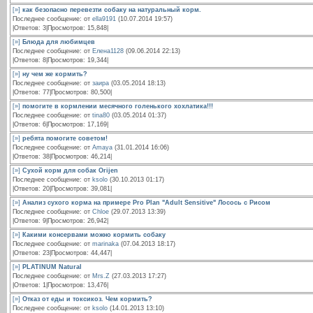
[»]
как безопасно перевезти собаку на натуральный корм.
Последнее сообщение: от
ella9191
(10.07.2014 19:57)
|Ответов: 3|Просмотров: 15,848|
[»]
Блюда для любимцев
Последнее сообщение: от
Елена1128
(09.06.2014 22:13)
|Ответов: 8|Просмотров: 19,344|
[»]
ну чем же кормить?
Последнее сообщение: от
заира
(03.05.2014 18:13)
|Ответов: 77|Просмотров: 80,500|
[»]
помогите в кормлении месячного голенького хохлатика!!!
Последнее сообщение: от
tina80
(03.05.2014 01:37)
|Ответов: 6|Просмотров: 17,169|
[»]
ребята помогите советом!
Последнее сообщение: от
Amaya
(31.01.2014 16:06)
|Ответов: 38|Просмотров: 46,214|
[»]
Сухой корм для собак Orijen
Последнее сообщение: от
ksolo
(30.10.2013 01:17)
|Ответов: 20|Просмотров: 39,081|
[»]
Анализ сухого корма на примере Pro Plan "Adult Sensitive" Лосось с Рисом
Последнее сообщение: от
Chloe
(29.07.2013 13:39)
|Ответов: 9|Просмотров: 26,942|
[»]
Какими консервами можно кормить собаку
Последнее сообщение: от
marinaka
(07.04.2013 18:17)
|Ответов: 23|Просмотров: 44,447|
[»]
PLATINUM Natural
Последнее сообщение: от
Mrs.Z
(27.03.2013 17:27)
|Ответов: 1|Просмотров: 13,476|
[»]
Отказ от еды и токсикоз. Чем кормить?
Последнее сообщение: от
ksolo
(14.01.2013 13:10)