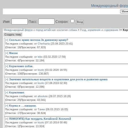
Международный форум 
Имя:
Пасс:
Сохран:
Международный форум о пород китайская хохлатая собака
>
Уход, кормление и содержание
>>
Кор
Создать тему
[»]
Сколько нужно молока 3х дневному щенку?
Последнее сообщение: от
Cherhavla
(25.09.2023 23:41)
|Ответов: 19|Просмотров: 67,923|
[»]
Миски
Последнее сообщение: от
lebo
(03.02.2020 17:59)
|Ответов: 4|Просмотров: 22,184|
[»]
Кормление собак.
Последнее сообщение: от
ksolo
(03.02.2020 16:55)
|Ответов: 108|Просмотров: 138,687|
[»]
Значение питательные веществ в кормлении для роста и развития щенка
Последнее сообщение: от
ksolo
(17.06.2019 02:30)
|Ответов: 0|Просмотров: 12,096|
[»]
Кормление.
Последнее сообщение: от
absolute
(29.07.2015 16:26)
|Ответов: 25|Просмотров: 43,041|
[»]
Корма и ....какашки.
Последнее сообщение: от
Танки
(06.03.2015 16:05)
|Ответов: 17|Просмотров: 36,624|
[»]
ПОМОГИТЕ) Как похудеть Китайской Хохлатой
Последнее сообщение: от
ksolo
(07.10.2014 00:48)
|Ответов: 1|Просмотров: 13,924|