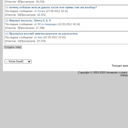
|Ответов: 4|Просмотров: 18,218|
[»]
почему собакам нельзя давать кости или нужны они им вообще?
Последнее сообщение: от
Irinara
(27.08.2012 16:11)
|Ответов: 24|Просмотров: 42,521|
[»]
Жирные кислоты: Омега-3, 6, 9
Последнее сообщение: от
Ясти Амариджо
(12.05.2012 18:14)
|Ответов: 3|Просмотров: 17,786|
[»]
Проснулся волчий аппетит,помогите не растолстеть
Последнее сообщение: от
lebo
(07.05.2012 15:42)
|Ответов: 11|Просмотров: 25,370|
Создать тему
Текущее вре
Copyright © 2003-2020 Активная ссылка
©Web 