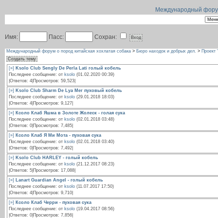
Международный форум 
Имя:
Пасс:
Сохран:
Международный форум о пород китайская хохлатая собака
>
Бюро находок и добрых дел.
>
Проект 
Создать тему
[»]
Ksolo Club Sengly De Perla Lati голый кобель
Последнее сообщение: от
ksolo
(01.02.2020 00:39)
|Ответов: 4|Просмотров: 59,523|
[»]
Ksolo Club Sharm De Lya Mer пуховый кобель
Последнее сообщение: от
ksolo
(29.01.2018 18:03)
|Ответов: 4|Просмотров: 9,127|
[»]
Ксоло Клаб Яшма в Золоте Жолеск - голая сука
Последнее сообщение: от
ksolo
(02.01.2018 03:48)
|Ответов: 0|Просмотров: 7,485|
[»]
Ксоло Клаб Я Ми Мота - пуховая сука
Последнее сообщение: от
ksolo
(02.01.2018 03:40)
|Ответов: 0|Просмотров: 7,492|
[»]
Ksolo Club HARLEY - голый кобель
Последнее сообщение: от
ksolo
(21.12.2017 08:23)
|Ответов: 5|Просмотров: 17,088|
[»]
Lanart Guardian Angel - голый кобель
Последнее сообщение: от
ksolo
(11.07.2017 17:50)
|Ответов: 4|Просмотров: 9,710|
[»]
Ксоло Клаб Черри - пуховая сука
Последнее сообщение: от
ksolo
(19.04.2017 08:56)
|Ответов: 0|Просмотров: 7,856|