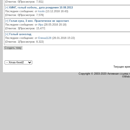
|Ответов: 0|Просмотров: 7,911|
[»]
КИНГ, голый кобель, дата рождения 10.08.2013
Последнее сообщение: от
ksolo
(13.12.2016 16:43)
|Ответов: 0|Просмотров: 7,576|
[»]
Голая сука, 3 мес. Практически не заростает.
Последнее сообщение: от
Ира
(28.05.2016 20:18)
|Ответов: 3|Просмотров: 15,477|
[»]
Голый шоколад
Последнее сообщение: от
Елена1128
(26.01.2016 15:22)
|Ответов: 1|Просмотров: 8,322|
Создать тему
Текущее вре
Copyright © 2003-2020 Активная ссылка
©Web 